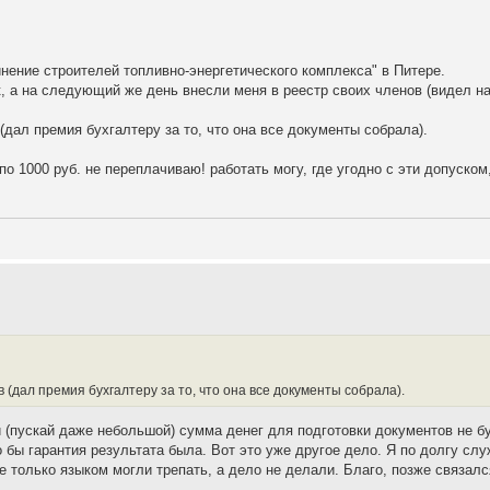
ение строителей топливно-энергетического комплекса" в Питере.
 а на следующий же день внесли меня в реестр своих членов (видел на
дал премия бухгалтеру за то, что она все документы собрала).
 1000 руб. не переплачиваю! работать могу, где угодно с эти допуском,
(дал премия бухгалтеру за то, что она все документы собрала).
и (пускай даже небольшой) сумма денег для подготовки документов не б
о бы гарантия результата была. Вот это уже другое дело. Я по долгу слу
 только языком могли трепать, а дело не делали. Благо, позже связал