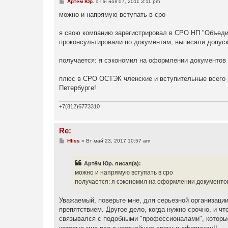
С
Артём Юр.
»
Пн ноя 07, 2011 3:11 pm
о
о
можно и напрямую вступать в сро
б
щ
е
я свою компанию зарегистрировал в СРО НП "Объедин
н
проконсультировали по документам, выписали допуск,
и
е
получается: я сэкономил на оформлении документов (
плюс в СРО ОСТЭК членские и вступительные всего по
Петербурге!
+7(812)6773310
Re:
С
Hliss
»
Вт май 23, 2017 10:57 am
о
о
б
Артём Юр. писал(а):
щ
е
можно и напрямую вступать в сро
н
получается: я сэкономил на оформлении документов 
и
е
Уважаемый, поверьте мне, для серьезной организаци
препятствием. Другое дело, когда нужно срочно, и чт
связывался с подобными "профессионалами", которые