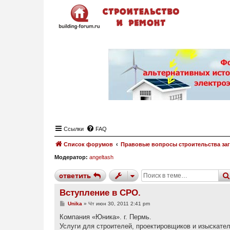
Ссылки
FAQ
Список форумов
Правовые вопросы строительства за
Модератор:
angeltash
ответить
Вступление в СРО.
С
Unika
»
Чт июн 30, 2011 2:41 pm
о
о
Компания «Юника». г. Пермь.
б
Услуги для строителей, проектировщиков и изыскател
щ