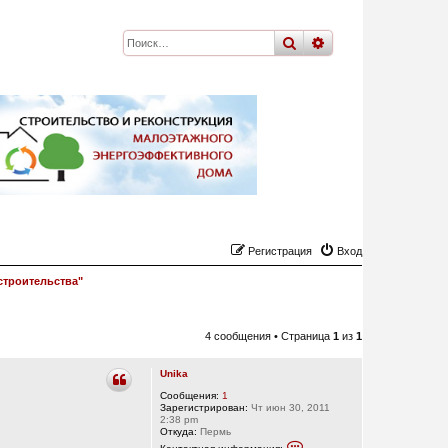
поиск
расширенный
по
Регистрация
Вход
строительства"
4 сообщения • Страница
1
из
1
Unika
Сообщения:
1
Зарегистрирован:
Чт июн 30, 2011
2:38 pm
Откуда:
Пермь
К