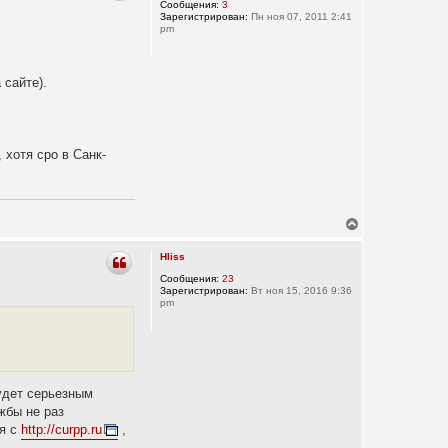
у
Сообщения:
3
Зарегистрирован:
Пн ноя 07, 2011 2:41
т
pm
ь
с
я
к
 сайте).
н
а
ч
а
л
 хотя сро в Санк-
у
В
е
р
Hliss
н
у
Сообщения:
23
Зарегистрирован:
Вт ноя 15, 2016 9:36
т
pm
ь
с
я
к
н
а
ч
удет серьезным
а
жбы не раз
л
ся с
http://curpp.ru
,
у