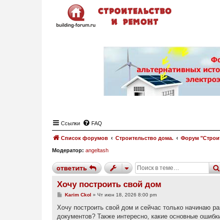
Ссылки
FAQ
Список форумов
Строительство дома.
Форум "Строи
Модератор:
angeltash
ответить
Хочу построить свой дом
С
Karim Ckol
»
Чт июн 18, 2026 8:00 pm
о
о
Хочу построить свой дом и сейчас только начинаю ра
б
документов? Также интересно, какие основные ошибки
щ