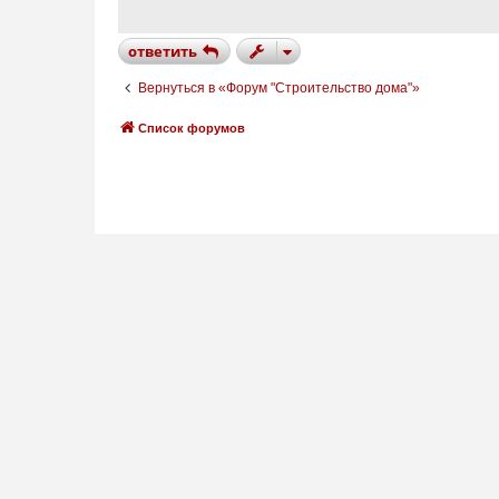
е
н
и
ответить
е
Вернуться в «Форум "Строительство дома"»
Список форумов