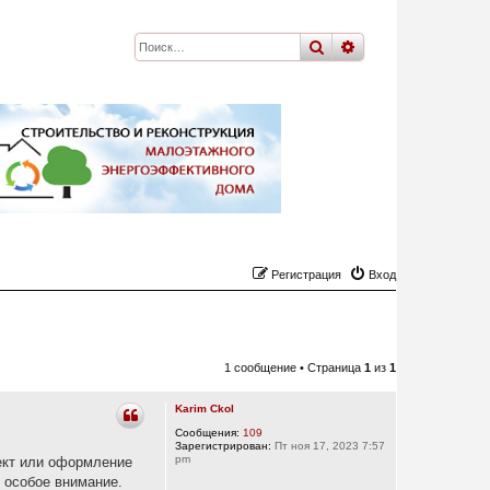
поиск
расширенный
по
Регистрация
Вход
1 сообщение • Страница
1
из
1
Karim Ckol
Сообщения:
109
Зарегистрирован:
Пт ноя 17, 2023 7:57
pm
оект или оформление
ь особое внимание.