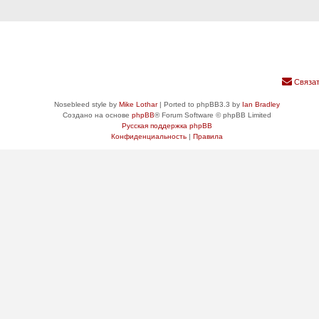
Связат
Nosebleed style by
Mike Lothar
| Ported to phpBB3.3 by
Ian Bradley
Создано на основе
phpBB
® Forum Software © phpBB Limited
Русская поддержка phpBB
Конфиденциальность
|
Правила