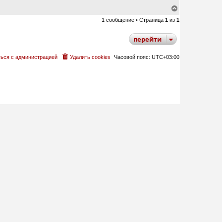
В
е
1 сообщение • Страница
1
из
1
р
н
у
перейти
т
ь
с
ься с администрацией
Удалить cookies
Часовой пояс:
UTC+03:00
я
к
н
а
ч
а
л
у