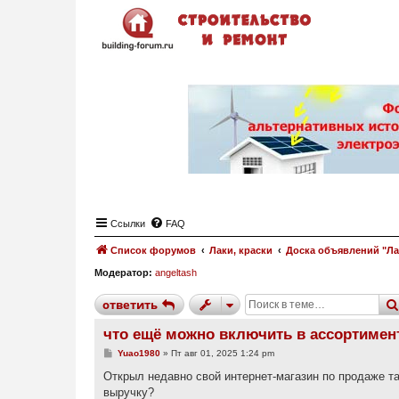
Ссылки
FAQ
Список форумов
Лаки, краски
Доска объявлений "Ла
Модератор:
angeltash
ответить
что ещё можно включить в ассортимен
С
Yuao1980
»
Пт авг 01, 2025 1:24 pm
о
о
Открыл недавно свой интернет-магазин по продаже т
б
выручку?
щ