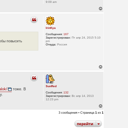
9:09 am
В
е
р
н
у
IrinKya
т
ь
Сообщения:
167
с
Зарегистрирован:
Пт апр 24, 2015 5:10
я
тобы повысить
pm
к
Откуда:
Россия
н
а
ч
а
л
В
у
е
р
н
у
SunRed
т
alok/
тоже. В
ь
Сообщения:
132
у.
с
Зарегистрирован:
Вс апр 14, 2013
я
12:23 pm
к
В
н
е
а
3 сообщения • Страница
1
из
1
р
ч
н
а
у
л
перейти
т
у