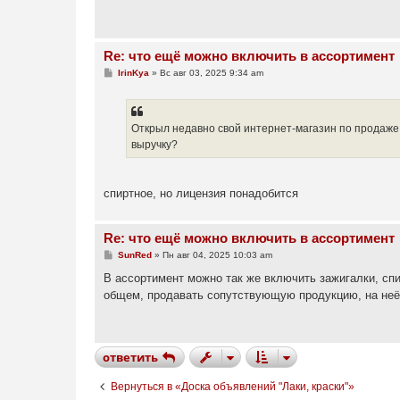
е
н
и
е
Re: что ещё можно включить в ассортимент
С
IrinKya
»
Вс авг 03, 2025 9:34 am
о
о
б
щ
е
Открыл недавно свой интернет-магазин по продаже 
н
выручку?
и
е
спиртное, но лицензия понадобится
Re: что ещё можно включить в ассортимент
С
SunRed
»
Пн авг 04, 2025 10:03 am
о
о
В ассортимент можно так же включить зажигалки, спи
б
общем, продавать сопутствующую продукцию, на неё 
щ
е
н
и
е
ответить
Вернуться в «Доска объявлений "Лаки, краски"»