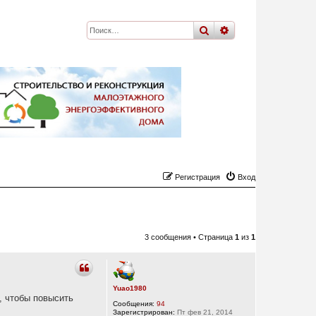
поиск
расширенный
по
Регистрация
Вход
3 сообщения • Страница
1
из
1
Yuao1980
, чтобы повысить
Сообщения:
94
Зарегистрирован:
Пт фев 21, 2014