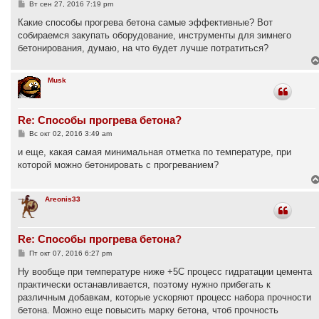
С
Вт сен 27, 2016 7:19 pm
о
о
Какие способы прогрева бетона самые эффективные? Вот
б
собираемся закупать оборудование, инструменты для зимнего
щ
е
бетонирования, думаю, на что будет лучше потратиться?
н
и
е
Musk
Re: Способы прогрева бетона?
С
Вс окт 02, 2016 3:49 am
о
о
и еще, какая самая минимальная отметка по температуре, при
б
которой можно бетонировать с прогреванием?
щ
е
н
и
Areonis33
е
Re: Способы прогрева бетона?
С
Пт окт 07, 2016 6:27 pm
о
о
Ну вообще при температуре ниже +5С процесс гидратации цемента
б
практически останавливается, поэтому нужно прибегать к
щ
е
различным добавкам, которые ускоряют процесс набора прочности
н
бетона. Можно еще повысить марку бетона, чтоб прочность
и