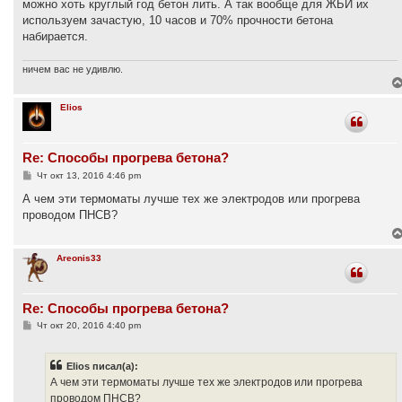
можно хоть круглый год бетон лить. А так вообще для ЖБИ их
используем зачастую, 10 часов и 70% прочности бетона
набирается.
ничем вас не удивлю.
Elios
Re: Способы прогрева бетона?
С
Чт окт 13, 2016 4:46 pm
о
о
А чем эти термоматы лучше тех же электродов или прогрева
б
проводом ПНСВ?
щ
е
н
и
Areonis33
е
Re: Способы прогрева бетона?
С
Чт окт 20, 2016 4:40 pm
о
о
б
Elios писал(а):
щ
е
А чем эти термоматы лучше тех же электродов или прогрева
н
проводом ПНСВ?
и