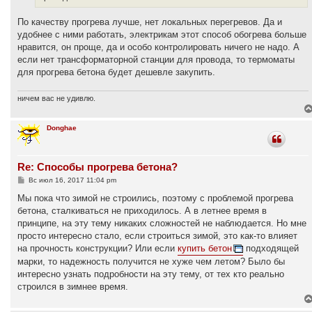
е
По качеству прогрева лучше, нет локальных перегревов. Да и
удобнее с ними работать, электрикам этот способ обогрева больше
нравится, он проще, да и особо контролировать ничего не надо. А
если нет трансформаторной станции для провода, то термоматы
для прогрева бетона будет дешевле закупить.
ничем вас не удивлю.
Donghae
Re: Способы прогрева бетона?
С
Вс июл 16, 2017 11:04 pm
о
о
Мы пока что зимой не строились, поэтому с проблемой прогрева
б
бетона, сталкиваться не приходилось. А в летнее время в
щ
е
принципе, на эту тему никаких сложностей не наблюдается. Но мне
н
просто интересно стало, если строиться зимой, это как-то влияет
и
е
на прочность конструкции? Или если
купить бетон
подходящей
марки, то надежность получится не хуже чем летом? Было бы
интересно узнать подробности на эту тему, от тех кто реально
строился в зимнее время.