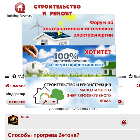
FAQ
Регистрация
Вхо
Список форумов
Бетон, кирпич, цемент.
Форум "Бетон, кирпич, цемент"
Модератор:
angeltash
поиск
расшир
ответить
7 сообщений • Страница
1
из
1
Musk
Способы прогрева бетона?