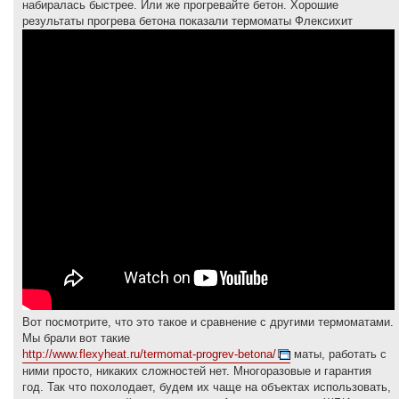
е
набиралась быстрее. Или же прогревайте бетон. Хорошие
результаты прогрева бетона показали термоматы Флексихит
Вот посмотрите, что это такое и сравнение с другими термоматами.
Мы брали вот такие
http://www.flexyheat.ru/termomat-progrev-betona/
маты, работать с
ними просто, никаких сложностей нет. Многоразовые и гарантия
год. Так что похолодает, будем их чаще на объектах использовать,