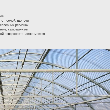
аже
лот, солей, щелочи
 северных регионах
ение, самозатухает
ой поверхности, легко моется