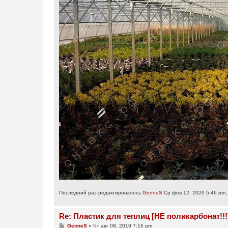
Последний раз редактировалось
GenneS
Ср фев 12, 2020 5:46 pm,
Re: Пластик для теплиц [НЕ поликарбонат!!!
С
GenneS
»
Чт авг 08, 2019 7:16 pm