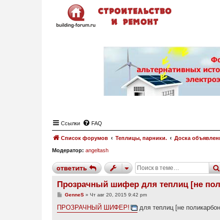
Ссылки
FAQ
Список форумов
Теплицы, парники.
Доска объявлен
Модератор:
angeltash
ответить
Прозрачный шифер для теплиц [не пол
С
GenneS
»
Чт авг 20, 2015 9:42 pm
о
о
ПРОЗРАЧНЫЙ ШИФЕР!
для теплиц [не поликарбона
б
щ