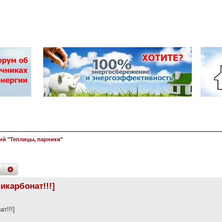
ий "Теплицы, парники"
поиск
расширенный
поиск
икарбонат!!!]
т!!!]