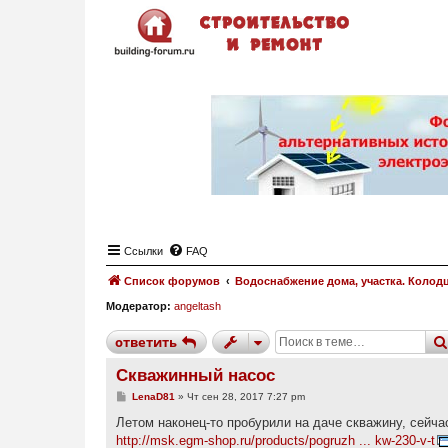
Ссылки
FAQ
Список форумов
Водоснабжение дома, участка. Колод
Модератор:
angeltash
ответить
Скважинный насос
С
LenaD81
»
Чт сен 28, 2017 7:27 pm
о
о
Летом наконец-то пробурили на даче скважину, сейч
б
http://msk.egm-shop.ru/products/pogruzh ... kw-230-v-t
щ