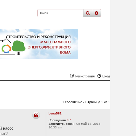
поиск
расширенный
по
Регистрация
Вход
1 сообщение • Страница
1
из
1
LenaD81
Сообщения:
57
Зарегистрирован:
Ср май 18, 2016
10:33 am
й насос
оит?