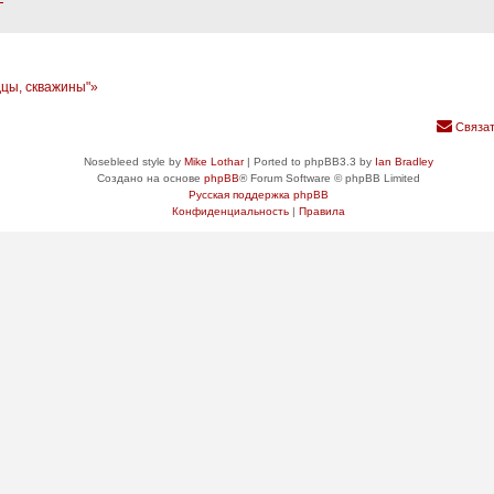
дцы, скважины"»
Связат
Nosebleed style by
Mike Lothar
| Ported to phpBB3.3 by
Ian Bradley
Создано на основе
phpBB
® Forum Software © phpBB Limited
Русская поддержка phpBB
Конфиденциальность
|
Правила