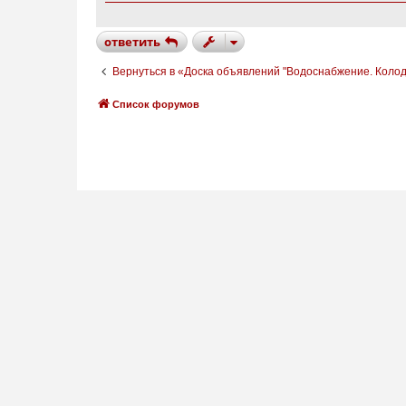
е
н
и
ответить
е
Вернуться в «Доска объявлений "Водоснабжение. Коло
Список форумов