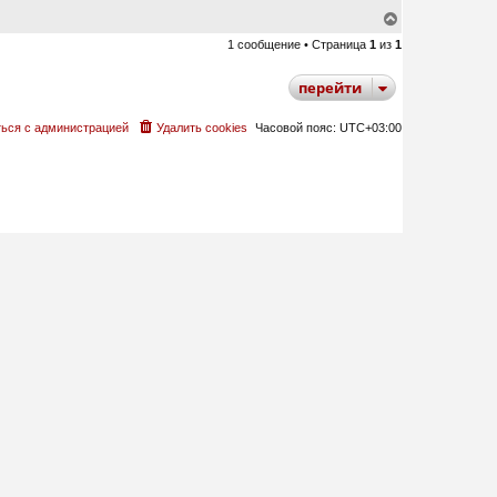
В
е
1 сообщение • Страница
1
из
1
р
н
у
перейти
т
ь
с
ься с администрацией
Удалить cookies
Часовой пояс:
UTC+03:00
я
к
н
а
ч
а
л
у