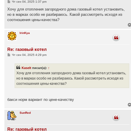
С
Чт сен 04, 2025 1:37 pm
о
о
Хочу для отопления загородного дома газовый котел установить,
б
но в марках особо не разбираюсь. Какой рассмотреть исходя из
щ
е
соотношения цены-качества?
н
и
е
IrinKya
Re: газовый котел
С
Чт сен 04, 2025 4:29 pm
о
о
б
Kaselt
писал(а):
↑
щ
е
Хочу для отопления загородного дома газовый котел установить,
н
но в марках особо не разбираюсь. Какой рассмотреть исходя из
и
е
соотношения цены-качества?
бакси норм вариант по цене-качеству
SunRed
Re: газовый котел