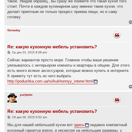
такое. Увидев образец , вы сразу же поймете что такая кухня того
и
е
стоит. Почти в каждом кулинарном шоу именно такие кухни, что
делает приятным не только процесс приема пищи, но и саму
готовку.
Genaduy
Re: какую кухонную мебель установить?
С
Ср дек 23, 2015 8:08 pm
о
о
Сейчас вариантов просто море. Главное чтобы ваше решение
б
увязывалось с интерьером комнаты и квартиры в общем. Для этого
щ
е
есть много всяких аксессуаров, которые можно купить в интернете.
н
К примету тут есть из чего выбрать
и
е
http://podushka.com.ua/ru/kukhonnyy_interer.html
yurijtolm
Re: какую кухонную мебель установить?
С
Сб дек 26, 2015 6:52 am
о
о
Мы для нашей небольшой кухни вот
здесь
недавно компактный
б
кухонный гарнитур взяли, и несмотря на небольшие размеры, у
щ