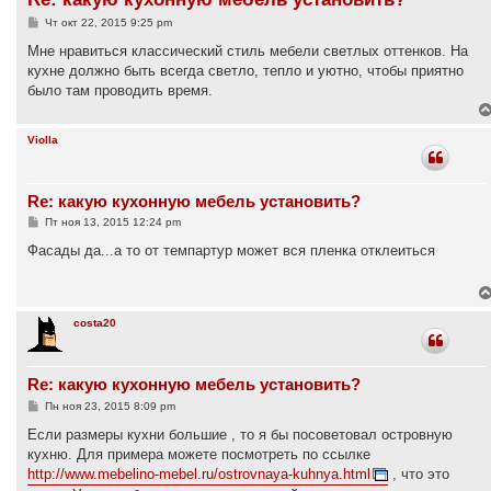
С
Чт окт 22, 2015 9:25 pm
о
о
Мне нравиться классический стиль мебели светлых оттенков. На
б
кухне должно быть всегда светло, тепло и уютно, чтобы приятно
щ
е
было там проводить время.
н
и
е
Violla
Re: какую кухонную мебель установить?
С
Пт ноя 13, 2015 12:24 pm
о
о
Фасады да...а то от темпартур может вся пленка отклеиться
б
щ
е
н
и
costa20
е
Re: какую кухонную мебель установить?
С
Пн ноя 23, 2015 8:09 pm
о
о
Если размеры кухни большие , то я бы посоветовал островную
б
кухню. Для примера можете посмотреть по ссылке
щ
е
http://www.mebelino-mebel.ru/ostrovnaya-kuhnya.html
, что это
н