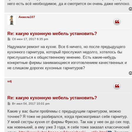
е
него есть всё необходимое, да и смотрится он очень даже неплохо.
н
и
е
Анжела107
Re: какую кухонную мебель установить?
С
Сб июн 17, 2017 6:35 pm
о
о
Надумали ремонт на кухне. Все б ничего, но после предыдущего
б
кухонного гарнитура, который прослужил недолго, хотелось бы
щ
е
прислушаться к общественному мнению. Есть какие-нибудь
н
конкретные фирмы занимающиеся изготовлением качественных и
и
е
не слишком дорогих кухонных гарнитуров?
sdj
Re: какую кухонную мебель установить?
С
Вт июл 04, 2017 10:01 pm
о
о
Какие у вас были проблемы с предыдущим гарнитуром, можно
б
точнее? Я тоже не разбирался, когда присматривал себе гарнитур.
щ
е
У моей сестры кухня от фирмы Фреско. Так как у нее он до сих пор,
н
как новенький, а ему уже 3 года, я себе тоже заказал классический
и
е