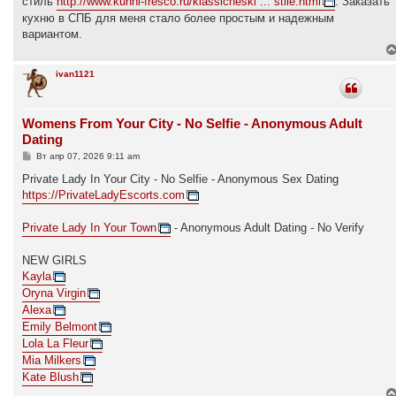
стиль
http://www.kuhni-fresco.ru/klassicheski ... stile.html
. Заказать
кухню в СПБ для меня стало более простым и надежным
вариантом.
ivan1121
Womens From Your City - No Selfie - Anonymous Adult
Dating
С
Вт апр 07, 2026 9:11 am
о
о
Private Lady In Your City - No Selfie - Anonymous Sex Dating
б
https://PrivateLadyEscorts.com
щ
е
н
Private Lady In Your Town
- Anonymous Adult Dating - No Verify
и
е
NEW GIRLS
Kayla
Oryna Virgin
Alexa
Emily Belmont
Lola La Fleur
Mia Milkers
Kate Blush