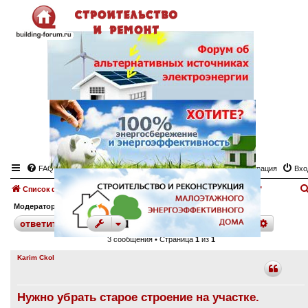
FAQ
Регистрация
Вхо
Список форумов
Фундамент, закладка фундамента
Форум "Фундамент"
Модератор:
angeltash
поиск
расшир
ответить
3 сообщения • Страница
1
из
1
Karim Ckol
Нужно убрать старое строение на участке.