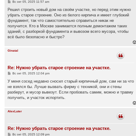
С
Вс окт 05, 2025 11:57 am
о
о
Решил строить новый дом на своём участке, но перед этим нужно
б
убрать старое строение. Оно из белого кирпича и имеет глубокий
щ
е
фундамент, так что самостоятельно справиться никак не
н
получится. Кто в Москве занимается полным демонтажем таких
и
е
зданий, с разборкой фундамента и вывозом всего мусора, чтобы
всё было безопасно и быстро?
Ginatal
Re: Нужно убрать старое строение на участке.
С
Вс окт 05, 2025 12:04 pm
о
о
У меня сосед недавно сносил старый кирпичный дом, сам ни за что
б
не взялся бы. Лучше вызвать фирму с техникой, они и стены
щ
е
разберут, и мусор вывезут. Если пробовать самим, можно и травму
н
получить, и участок испортить.
и
е
AlexLuter
Re: Нужно убрать старое строение на участке.
С
Вс окт 05, 2025 12:09 pm