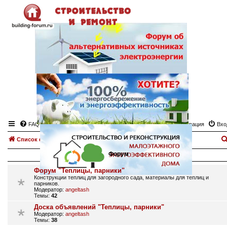
FAQ
Регистрация
Вхо
Список форумов
Теплицы, парники.
Форум
Форум "Теплицы, парники"
Конструкции теплиц для загородного сада, материалы для теплиц и
парников.
Модератор:
angeltash
Темы:
42
Доска объявлений "Теплицы, парники"
Модератор:
angeltash
Темы:
38