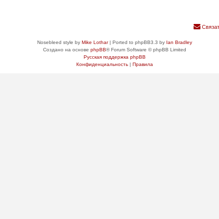
Связат
Nosebleed style by
Mike Lothar
| Ported to phpBB3.3 by
Ian Bradley
Создано на основе
phpBB
® Forum Software © phpBB Limited
Русская поддержка phpBB
Конфиденциальность
|
Правила