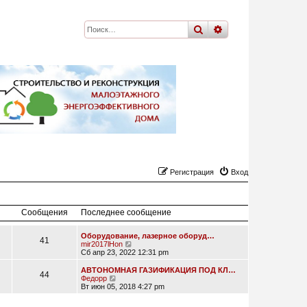
поиск
расширенный
по
Регистрация
Вход
Сообщения
Последнее сообщение
Оборудование, лазерное оборуд…
41
П
mir2017lHon
е
Сб апр 23, 2022 12:31 pm
р
е
АВТОНОМНАЯ ГАЗИФИКАЦИЯ ПОД КЛ…
44
й
П
Федорр
т
е
Вт июн 05, 2018 4:27 pm
и
р
к
е