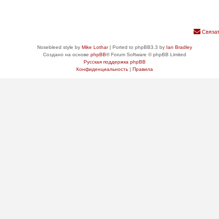
Связат
Nosebleed style by
Mike Lothar
| Ported to phpBB3.3 by
Ian Bradley
Создано на основе
phpBB
® Forum Software © phpBB Limited
Русская поддержка phpBB
Конфиденциальность
|
Правила