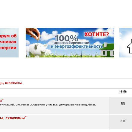
цы, скважины.
Темы
ы"
89
муникаций, системы орошения участка, декоративные водоёмы,
цы, скважины"
210