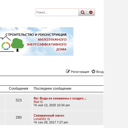
поиск
расширенный
по
Регистрация
Вход
Сообщения
Последнее сообщение
Re: Вода из скважины с осадко…
523
П
Bad
е
Чт ноя 13, 2025 10:34 am
р
е
й
Скважинный насос
280
т
П
LenaD81
и
е
Чт сен 28, 2017 7:27 pm
к
р