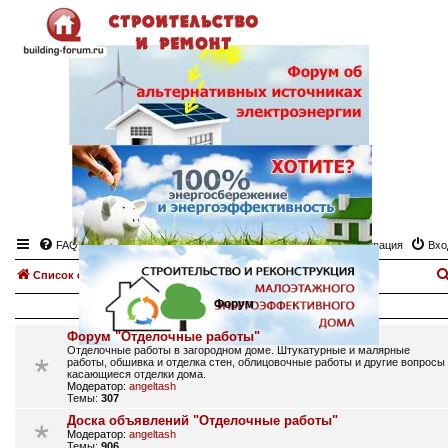
FAQ
Регистрация
Вхо
Список форумов
Отделочные работы
Форум
Форум "Отделочные работы"
Отделочные работы в загородном доме. Штукатурные и малярные
работы, обшивка и отделка стен, облицовочные работы и другие вопросы
касающиеся отделки дома.
Модератор:
angeltash
Темы:
307
Доска объявлений "Отделочные работы"
Модератор:
angeltash
Темы:
906