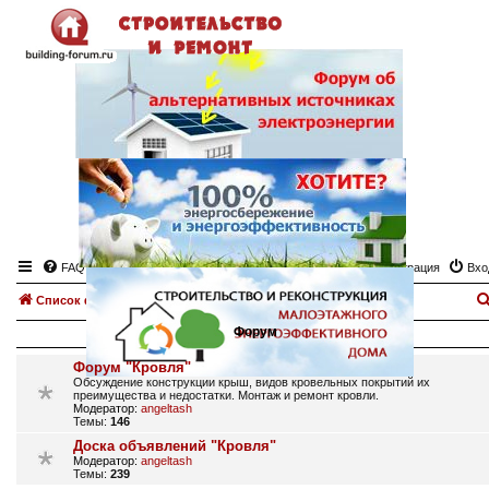
FAQ
Регистрация
Вхо
Список форумов
Кровля, кровельные работы
Форум
Форум "Кровля"
Обсуждение конструкции крыш, видов кровельных покрытий их
преимущества и недостатки. Монтаж и ремонт кровли.
Модератор:
angeltash
Темы:
146
Доска объявлений "Кровля"
Модератор:
angeltash
Темы:
239