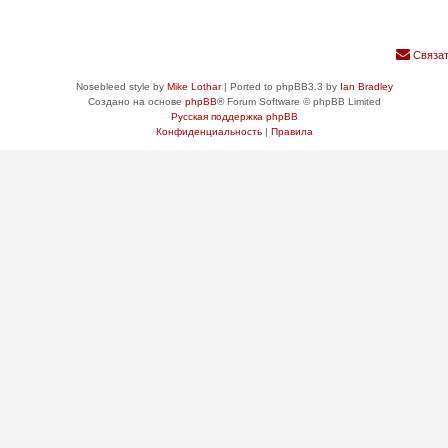
Связат
Nosebleed style by
Mike Lothar
| Ported to phpBB3.3 by
Ian Bradley
Создано на основе
phpBB
® Forum Software © phpBB Limited
Русская поддержка phpBB
Конфиденциальность
|
Правила