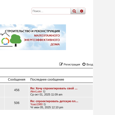
поиск
расширенный
по
Регистрация
Вход
Сообщения
Последнее сообщение
Re: Хочу спроектировать свой …
456
П
AlexLuter
е
Ср окт 01, 2025 11:09 am
р
е
Re: спроектировать детскую пл…
506
й
П
Yuao1980
т
е
Чт июн 05, 2025 12:10 pm
и
р
к
е