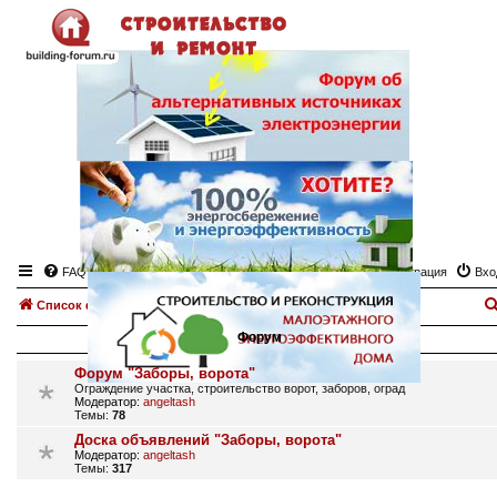
FAQ
Регистрация
Вхо
Список форумов
Заборы, ворота, дорожки…
Форум
Форум "Заборы, ворота"
Ограждение участка, строительство ворот, заборов, оград
Модератор:
angeltash
Темы:
78
Доска объявлений "Заборы, ворота"
Модератор:
angeltash
Темы:
317