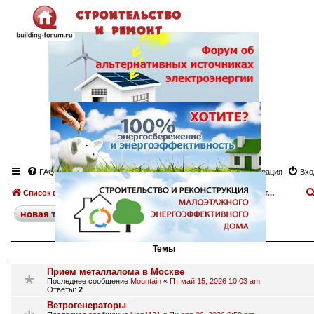
FAQ
Регистрация
Вхо
Список форумов
Энергоэффективность, ресурсосбережение, альтернативные источники энергии
Форум об альтернативных источниках электроэнергии
поиск
расширенный
новая
тема
30 тем • Страница
1
из
1
Темы
Прием металлалома в Москве
Последнее сообщение
Mountain
«
Пт май 15, 2026 10:03 am
Ответы:
2
Ветрогенераторы