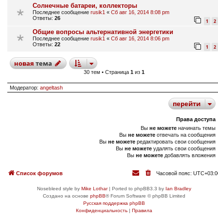
Солнечные батареи, коллекторы
Последнее сообщение
rusik1
«
Сб авг 16, 2014 8:08 pm
Ответы:
26
1
2
Общие вопросы альтернативной энергетики
Последнее сообщение
rusik1
«
Сб авг 16, 2014 8:06 pm
Ответы:
22
1
2
новая
тема
30 тем • Страница
1
из
1
Модератор:
angeltash
перейти
Права доступа
Вы
не можете
начинать темы
Вы
не можете
отвечать на сообщения
Вы
не можете
редактировать свои сообщения
Вы
не можете
удалять свои сообщения
Вы
не можете
добавлять вложения
Список форумов
Часовой пояс:
UTC+03:0
Nosebleed style by
Mike Lothar
| Ported to phpBB3.3 by
Ian Bradley
Создано на основе
phpBB
® Forum Software © phpBB Limited
Русская поддержка phpBB
Конфиденциальность
|
Правила