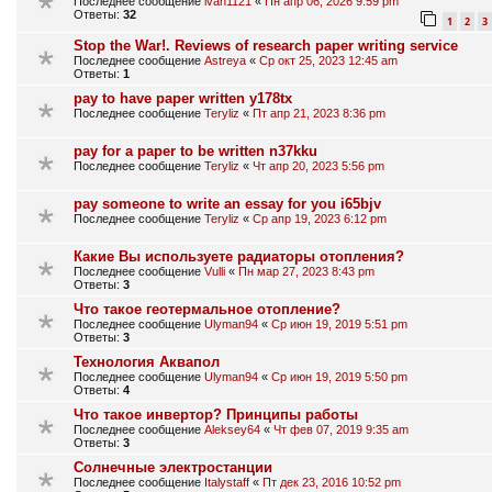
Последнее сообщение
ivan1121
«
Пн апр 06, 2026 9:59 pm
Ответы:
32
1
2
3
Stop the War!. Reviews of research paper writing service
Последнее сообщение
Astreya
«
Ср окт 25, 2023 12:45 am
Ответы:
1
pay to have paper written y178tx
Последнее сообщение
Teryliz
«
Пт апр 21, 2023 8:36 pm
pay for a paper to be written n37kku
Последнее сообщение
Teryliz
«
Чт апр 20, 2023 5:56 pm
pay someone to write an essay for you i65bjv
Последнее сообщение
Teryliz
«
Ср апр 19, 2023 6:12 pm
Какие Вы используете радиаторы отопления?
Последнее сообщение
Vulli
«
Пн мар 27, 2023 8:43 pm
Ответы:
3
Что такое геотермальное отопление?
Последнее сообщение
Ulyman94
«
Ср июн 19, 2019 5:51 pm
Ответы:
3
Технология Аквапол
Последнее сообщение
Ulyman94
«
Ср июн 19, 2019 5:50 pm
Ответы:
4
Что такое инвертор? Принципы работы
Последнее сообщение
Aleksey64
«
Чт фев 07, 2019 9:35 am
Ответы:
3
Солнечные электростанции
Последнее сообщение
Italystaff
«
Пт дек 23, 2016 10:52 pm