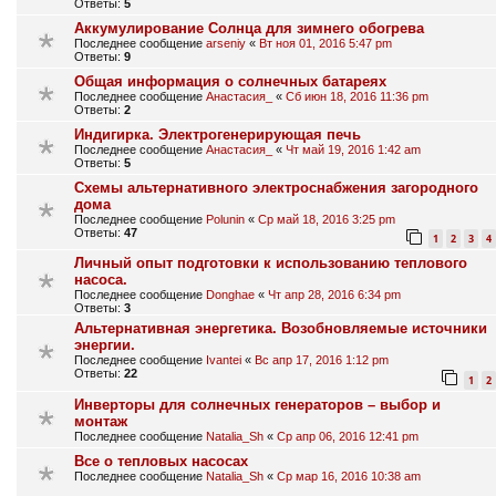
Ответы:
5
Аккумулирование Солнца для зимнего обогрева
Последнее сообщение
arseniy
«
Вт ноя 01, 2016 5:47 pm
Ответы:
9
Общая информация о солнечных батареях
Последнее сообщение
Анастасия_
«
Сб июн 18, 2016 11:36 pm
Ответы:
2
Индигирка. Электрогенерирующая печь
Последнее сообщение
Анастасия_
«
Чт май 19, 2016 1:42 am
Ответы:
5
Схемы альтернативного электроснабжения загородного
дома
Последнее сообщение
Polunin
«
Ср май 18, 2016 3:25 pm
Ответы:
47
1
2
3
4
Личный опыт подготовки к использованию теплового
насоса.
Последнее сообщение
Donghae
«
Чт апр 28, 2016 6:34 pm
Ответы:
3
Альтернативная энергетика. Возобновляемые источники
энергии.
Последнее сообщение
Ivantei
«
Вс апр 17, 2016 1:12 pm
Ответы:
22
1
2
Инверторы для солнечных генераторов – выбор и
монтаж
Последнее сообщение
Natalia_Sh
«
Ср апр 06, 2016 12:41 pm
Все о тепловых насосах
Последнее сообщение
Natalia_Sh
«
Ср мар 16, 2016 10:38 am