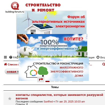
FAQ
Регистрация
Вхо
Список форумов
Инструменты для строительства
Доска объявлений "Строительные инструменты"
поиск
расширенный
новая
тема
страница
1 из 10
1
2
3
4
5
10
след.
478 тем
…
Темы
контакты специалистов, которые занимаются разгрузкой
вагонов
Последнее сообщение
SunRed
«
Пт авг 29, 2025 10:03 am
Ответы:
2