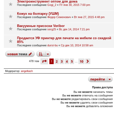
Электроинструмент оптом для дома
Последнее сообщение
Gogi_2
«
Пт янв 30, 2015 7:00 pm
Кожух на болгарку (УШМ)
Последнее сообщение
Федор Семенович
«
Вт янв 27, 2015 4:48 pm
Вакуумные присоски Veribor
Последнее сообщение
serg25
«
Вс дек 14, 2014 7:21 pm
Продается УФ принтер для печати на мебели со скидкой
85%
Последнее сообщение
durst-bu
«
Ср дек 10, 2014 10:58 am
новая
тема
страница
1 из 10
1
2
3
4
5
10
след.
478 тем
…
Модератор:
angeltash
перейти
Права доступа
Вы
не можете
начинать темы
Вы
не можете
отвечать на сообщения
Вы
не можете
редактировать свои сообщения
Вы
не можете
удалять свои сообщения
Вы
не можете
добавлять вложения