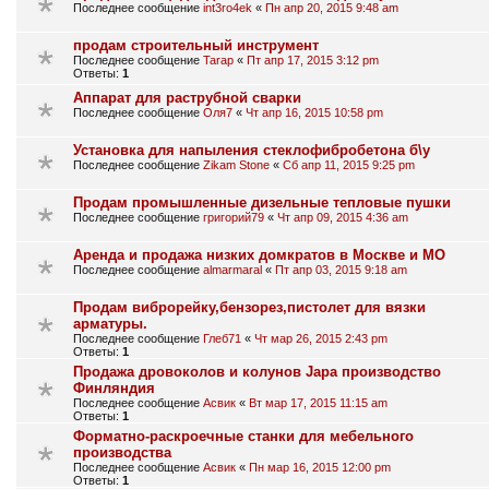
Последнее сообщение
int3ro4ek
«
Пн апр 20, 2015 9:48 am
продам строительный инструмент
Последнее сообщение
Tarap
«
Пт апр 17, 2015 3:12 pm
Ответы:
1
Аппарат для раструбной сварки
Последнее сообщение
Оля7
«
Чт апр 16, 2015 10:58 pm
Установка для напыления стеклофибробетона б\у
Последнее сообщение
Zikam Stone
«
Сб апр 11, 2015 9:25 pm
Продам промышленные дизельные тепловые пушки
Последнее сообщение
григорий79
«
Чт апр 09, 2015 4:36 am
Аренда и продажа низких домкратов в Москве и МО
Последнее сообщение
almarmaral
«
Пт апр 03, 2015 9:18 am
Продам виброрейку,бензорез,пистолет для вязки
арматуры.
Последнее сообщение
Глеб71
«
Чт мар 26, 2015 2:43 pm
Ответы:
1
Продажа дровоколов и колунов Japa производство
Финляндия
Последнее сообщение
Асвик
«
Вт мар 17, 2015 11:15 am
Ответы:
1
Форматно-раскроечные станки для мебельного
производства
Последнее сообщение
Асвик
«
Пн мар 16, 2015 12:00 pm
Ответы:
1