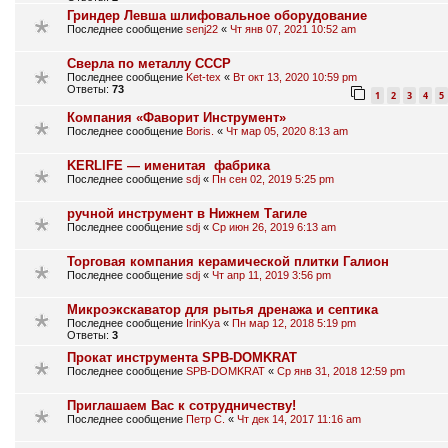
Гриндер Левша шлифовальное оборудование
Последнее сообщение
senj22
«
Чт янв 07, 2021 10:52 am
Сверла по металлу СССР
Последнее сообщение
Ket-tex
«
Вт окт 13, 2020 10:59 pm
Ответы:
73
1
2
3
4
5
Компания «Фаворит Инструмент»
Последнее сообщение
Boris.
«
Чт мар 05, 2020 8:13 am
KERLIFE — именитая фабрика
Последнее сообщение
sdj
«
Пн сен 02, 2019 5:25 pm
ручной инструмент в Нижнем Тагиле
Последнее сообщение
sdj
«
Ср июн 26, 2019 6:13 am
Торговая компания керамической плитки Галион
Последнее сообщение
sdj
«
Чт апр 11, 2019 3:56 pm
Микроэкскаватор для рытья дренажа и септика
Последнее сообщение
IrinKya
«
Пн мар 12, 2018 5:19 pm
Ответы:
3
Прокат инструмента SPB-DOMKRAT
Последнее сообщение
SPB-DOMKRAT
«
Ср янв 31, 2018 12:59 pm
Приглашаем Вас к сотрудничеству!
Последнее сообщение
Петр С.
«
Чт дек 14, 2017 11:16 am