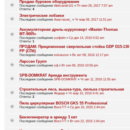
Продаю буровое оборудование
Последнее сообщение
Alekcandr101
«
Пт июл 28, 2017 7:57 am
Ответы:
4
Электрические лобзики
Последнее сообщение
Анастасия_
«
Чт мар 09, 2017 11:51 pm
Аккумуляторная дрель-шуруповерт «Master-Thomas
МТ-9005»
Последнее сообщение
yurijtolm
«
Ср дек 14, 2016 5:52 am
Ответы:
1
ПРОДАМ: Прецизионная сверлильная стойка GDP D15-130
PP (СПб)
Последнее сообщение
evkutuzov
«
Вс окт 09, 2016 12:17 pm
Ларссен Групп
Последнее сообщение
sdj
«
Вт сен 06, 2016 10:50 pm
SPB-DOMKRAT Аренда инструмента
Последнее сообщение
SPB-DOMKRAT
«
Чт авг 11, 2016 11:55 am
Строительные леса, вышка-тура, люлька строительная
Последнее сообщение
Федорр
«
Чт мар 10, 2016 9:41 am
Ответы:
2
Пила циркулярная BOSCH GKS 55 Professional
Последнее сообщение
Boss777
«
Ср дек 16, 2015 2:44 pm
Бензогенератор в аренду 3 квт
Последнее сообщение
Boss777
«
Вт сен 22, 2015 1:04 pm