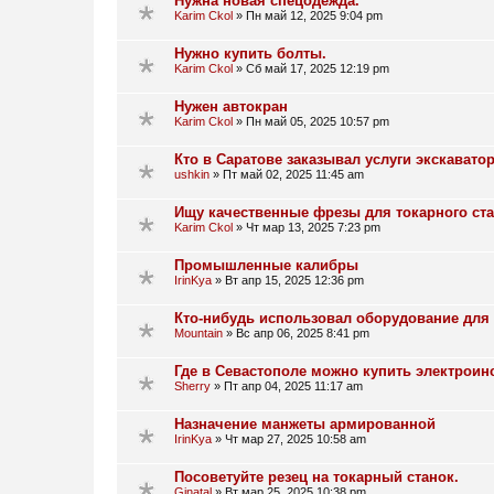
Нужна новая спецодежда.
Karim Ckol
»
Пн май 12, 2025 9:04 pm
Нужно купить болты.
Karim Ckol
»
Сб май 17, 2025 12:19 pm
Нужен автокран
Karim Ckol
»
Пн май 05, 2025 10:57 pm
Кто в Саратове заказывал услуги экскавато
ushkin
»
Пт май 02, 2025 11:45 am
Ищу качественные фрезы для токарного ст
Karim Ckol
»
Чт мар 13, 2025 7:23 pm
Промышленные калибры
IrinKya
»
Вт апр 15, 2025 12:36 pm
Кто-нибудь использовал оборудование для 
Mountain
»
Вс апр 06, 2025 8:41 pm
Где в Севастополе можно купить электрои
Sherry
»
Пт апр 04, 2025 11:17 am
Назначение манжеты армированной
IrinKya
»
Чт мар 27, 2025 10:58 am
Посоветуйте резец на токарный станок.
Ginatal
»
Вт мар 25, 2025 10:38 pm