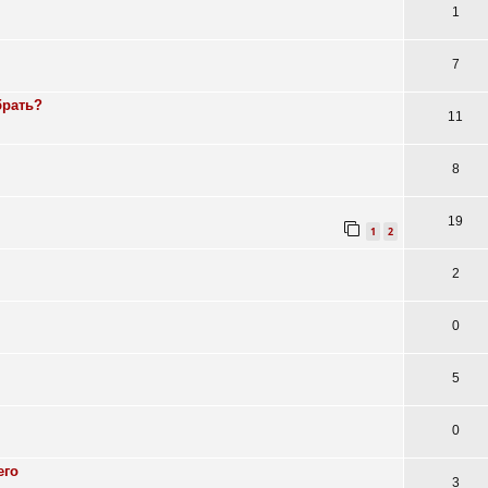
1
7
брать?
11
8
19
1
2
2
0
5
0
его
3