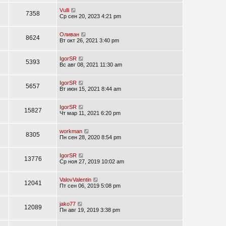
Vulli
7358
Ср сен 20, 2023 4:21 pm
Оливан
8624
Вт окт 26, 2021 3:40 pm
IgorSR
5393
Вс авг 08, 2021 11:30 am
IgorSR
5657
Вт июн 15, 2021 8:44 am
IgorSR
15827
Чт мар 11, 2021 6:20 pm
workman
8305
Пн сен 28, 2020 8:54 pm
IgorSR
13776
Ср ноя 27, 2019 10:02 am
ValovValentin
12041
Пт сен 06, 2019 5:08 pm
jako77
12089
Пн авг 19, 2019 3:38 pm