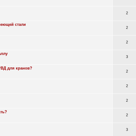
2
веющей стали
2
2
аллу
3
РВД для кранов?
2
2
2
ать?
2
3