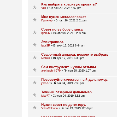
Как выбрать красивую кровать?
Vulli
»
Ср сен 20, 2023 4:07 pm
Мне нужен металлопрокат
Принтер
»
Вт окт 26, 2021 2:31 pm
Совет по выбору станка.
IgorSR
»
Вс авг 08, 2021 11:30 am
Электропила.
IgorSR
»
Вт июн 15, 2021 8:44 am
Сварочный аппарат, помогите выбрать
Malinin
»
Вт дек 17, 2019 6:33 pm
Сем инструмент, нужны отзывы
alexkushnir779
»
Пн сен 28, 2020 1:07 pm
Посоветуйте качественный дальномер.
jako77
»
Пт окт 04, 2019 2:36 pm
Точный лазерный дальномер.
jako77
»
Ср сен 04, 2019 3:52 pm
Нужен совет по детектору.
ValovValentin
»
Вт авг 13, 2019 12:50 pm