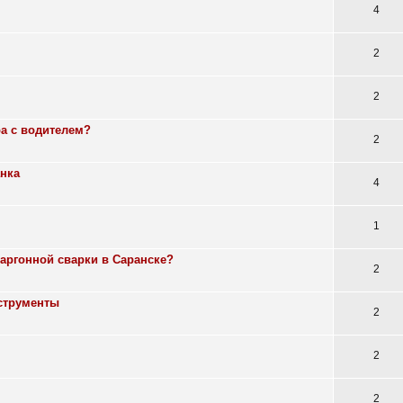
4
2
2
ра с водителем?
2
анка
4
1
аргонной сварки в Саранске?
2
нструменты
2
2
2