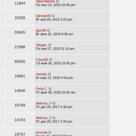
ValovValentin
11844
Пн июл 15, 2019 10:06 pm
Ulyman94
32058
Вт апр 09, 2019 3:22 pm
IgorSR
55945
Вт фев 26, 2019 9:39 am
Olegan.
21998
Пн янв 07, 2019 11:19 am
Саша55
60405
Сб май 26, 2018 10:45 pm
mardyk
18891
Вт мар 13, 2018 4:04 pm
Петр С.
14846
Пт фев 09, 2018 10:45 am
Aleksey_V
19799
Пт дек 29, 2017 4:36 pm
Aleksey_V
14154
Пт дек 29, 2017 4:33 pm
proorab
19757