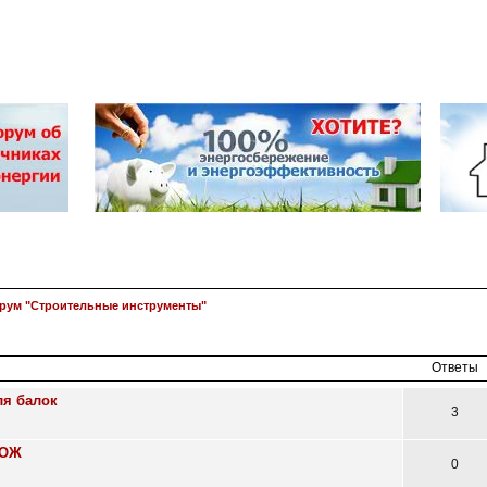
рум "Строительные инструменты"
асширенный
поиск
Ответы
ля балок
3
СОЖ
0