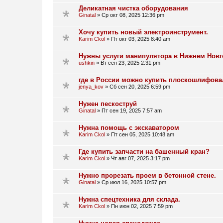
Деликатная чистка оборудования
Ginatal
»
Ср окт 08, 2025 12:36 pm
Хочу купить новый электроинструмент.
Karim Ckol
»
Пт окт 03, 2025 8:40 am
Нужны услуги манипулятора в Нижнем Новг
ushkin
»
Вт сен 23, 2025 2:31 pm
где в России можно купить плоскошлифова
jenya_kov
»
Сб сен 20, 2025 6:59 pm
Нужен пескоструй
Ginatal
»
Пт сен 19, 2025 7:57 am
Нужна помощь с экскаватором
Karim Ckol
»
Пт сен 05, 2025 10:48 am
Где купить запчасти на башенный кран?
Karim Ckol
»
Чт авг 07, 2025 3:17 pm
Нужно прорезать проем в бетонной стене.
Ginatal
»
Ср июл 16, 2025 10:57 pm
Нужна спецтехника для склада.
Karim Ckol
»
Пн июн 02, 2025 7:59 pm