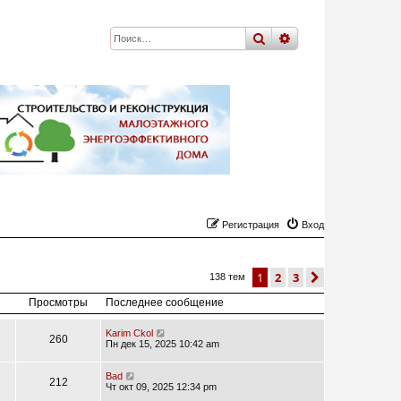
поиск
расширенный
по
Регистрация
Вход
1
2
3
след.
138 тем
Просмотры
Последнее сообщение
Karim Ckol
260
Пн дек 15, 2025 10:42 am
Bad
212
Чт окт 09, 2025 12:34 pm