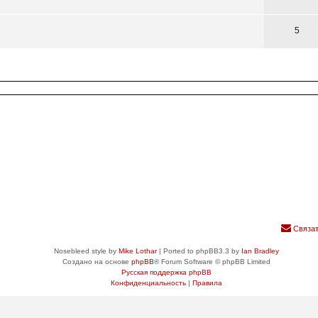
5
Связат
Nosebleed style by
Mike Lothar
| Ported to phpBB3.3 by
Ian Bradley
Создано на основе
phpBB
® Forum Software © phpBB Limited
Русская поддержка phpBB
Конфиденциальность
|
Правила