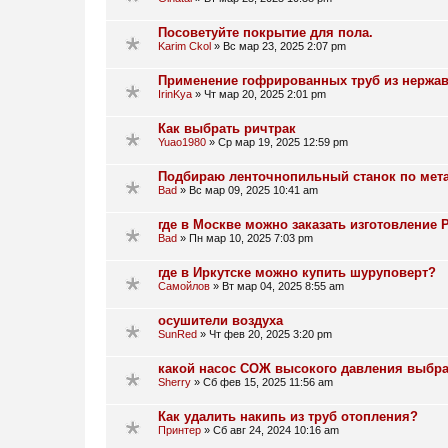
Посоветуйте покрытие для пола.
Karim Ckol
»
Вс мар 23, 2025 2:07 pm
Применение гофрированных труб из нержа
IrinKya
»
Чт мар 20, 2025 2:01 pm
Как выбрать ричтрак
Yuao1980
»
Ср мар 19, 2025 12:59 pm
Подбираю ленточнопильный станок по мет
Bad
»
Вс мар 09, 2025 10:41 am
где в Москве можно заказать изготовление 
Bad
»
Пн мар 10, 2025 7:03 pm
где в Иркутске можно купить шуруповерт?
Самойлов
»
Вт мар 04, 2025 8:55 am
осушители воздуха
SunRed
»
Чт фев 20, 2025 3:20 pm
какой насос СОЖ высокого давления выбр
Sherry
»
Сб фев 15, 2025 11:56 am
Как удалить накипь из труб отопления?
Принтер
»
Сб авг 24, 2024 10:16 am