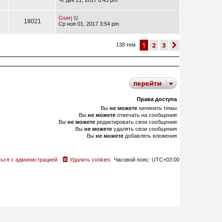
Чт дек 21, 2017 8:43 pm
Gserj
18021
Ср ноя 01, 2017 3:54 pm
1
2
3
след.
138 тем
перейти
Права доступа
Вы
не можете
начинать темы
Вы
не можете
отвечать на сообщения
Вы
не можете
редактировать свои сообщения
Вы
не можете
удалять свои сообщения
Вы
не можете
добавлять вложения
ься с администрацией
Удалить cookies
Часовой пояс:
UTC+03:00