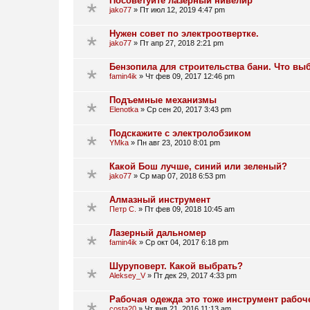
Посоветуйте лазерный нивелир
jako77
»
Пт июл 12, 2019 4:47 pm
Нужен совет по электроотвертке.
jako77
»
Пт апр 27, 2018 2:21 pm
Бензопила для строительства бани. Что вы
famin4ik
»
Чт фев 09, 2017 12:46 pm
Подъемные механизмы
Elenotka
»
Ср сен 20, 2017 3:43 pm
Подскажите с электролобзиком
YMka
»
Пн авг 23, 2010 8:01 pm
Какой Бош лучше, синий или зеленый?
jako77
»
Ср мар 07, 2018 6:53 pm
Алмазный инструмент
Петр С.
»
Пт фев 09, 2018 10:45 am
Лазерный дальномер
famin4ik
»
Ср окт 04, 2017 6:18 pm
Шуруповерт. Какой выбрать?
Aleksey_V
»
Пт дек 29, 2017 4:33 pm
Рабочая одежда это тоже инструмент рабоч
costa20
»
Чт янв 21, 2016 11:13 am