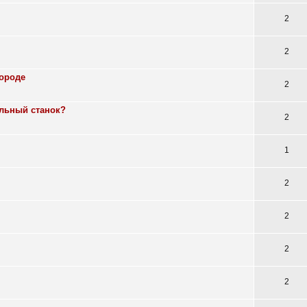
2
2
ороде
2
льный станок?
2
1
2
2
2
2