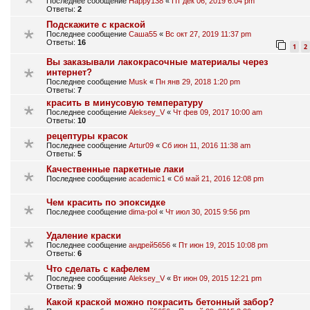
Последнее сообщение
Happy138
«
Пт дек 06, 2019 6:04 pm
Ответы:
2
Подскажите с краской
Последнее сообщение
Саша55
«
Вс окт 27, 2019 11:37 pm
Ответы:
16
1
2
Вы заказывали лакокрасочные материалы через
интернет?
Последнее сообщение
Musk
«
Пн янв 29, 2018 1:20 pm
Ответы:
7
красить в минусовую температуру
Последнее сообщение
Aleksey_V
«
Чт фев 09, 2017 10:00 am
Ответы:
10
рецептуры красок
Последнее сообщение
Artur09
«
Сб июн 11, 2016 11:38 am
Ответы:
5
Качественные паркетные лаки
Последнее сообщение
academic1
«
Сб май 21, 2016 12:08 pm
Чем красить по эпоксидке
Последнее сообщение
dima-pol
«
Чт июл 30, 2015 9:56 pm
Удаление краски
Последнее сообщение
андрей5656
«
Пт июн 19, 2015 10:08 pm
Ответы:
6
Что сделать с кафелем
Последнее сообщение
Aleksey_V
«
Вт июн 09, 2015 12:21 pm
Ответы:
9
Какой краской можно покрасить бетонный забор?