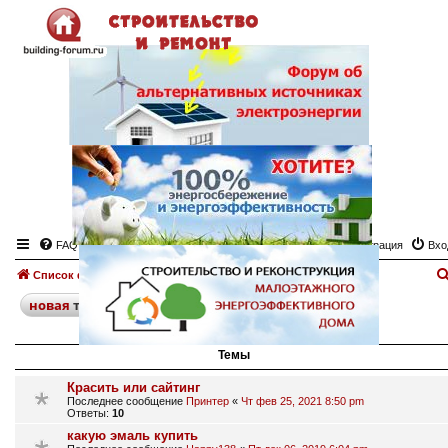
FAQ
Регистрация
Вхо
Список форумов
Лаки, краски
Форум "Лаки, краски"
поиск
расширенный
новая
тема
31 тема • Страница
1
из
1
Темы
Красить или сайтинг
Последнее сообщение
Принтер
«
Чт фев 25, 2021 8:50 pm
Ответы:
10
какую эмаль купить