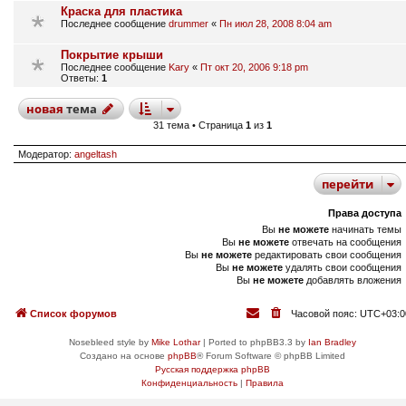
Краска для пластика
Последнее сообщение
drummer
«
Пн июл 28, 2008 8:04 am
Покрытие крыши
Последнее сообщение
Kary
«
Пт окт 20, 2006 9:18 pm
Ответы:
1
новая
тема
31 тема • Страница
1
из
1
Модератор:
angeltash
перейти
Права доступа
Вы
не можете
начинать темы
Вы
не можете
отвечать на сообщения
Вы
не можете
редактировать свои сообщения
Вы
не можете
удалять свои сообщения
Вы
не можете
добавлять вложения
Список форумов
Часовой пояс:
UTC+03:0
Nosebleed style by
Mike Lothar
| Ported to phpBB3.3 by
Ian Bradley
Создано на основе
phpBB
® Forum Software © phpBB Limited
Русская поддержка phpBB
Конфиденциальность
|
Правила