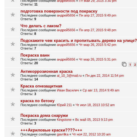
Последнее сообщение
андрей5656
«
Пт май 29, 2015 3:30 pm
Ответы:
11
подготовка поверхности под покраску
Последнее сообщение
андрей5656
«
Пн апр 27, 2015 9:49 pm
Ответы:
9
Что делать с лаком?
Последнее сообщение
андрей5656
«
Пн апр 27, 2015 9:48 pm
Ответы:
8
Подскажите чем красить и пропитывать дерево на улице?
Последнее сообщение
андрей5656
«
Чт мар 26, 2015 5:42 pm
Ответы:
7
Покраска ванн
Последнее сообщение
андрей5656
«
Чт мар 26, 2015 5:31 pm
Ответы:
20
1
2
Антикоррозионная краска
Последнее сообщение
al_10_3@mail.ru
«
Пн дек 22, 2014 11:54 pm
Ответы:
14
Краска огнезащитная
Последнее сообщение
Иван Василич
«
Ср авг 13, 2014 9:49 am
Ответы:
3
краска по бетону
Последнее сообщение
Юрий 211
«
Чт июл 18, 2013 10:52 am
Покраска дома снаружи
Последнее сообщение
Kingstone
«
Вс май 05, 2013 9:13 pm
Ответы:
3
+++Акриловые краски????+++
Последнее сообщение
gavrilka
«
Чт ноя 22, 2012 10:20 am