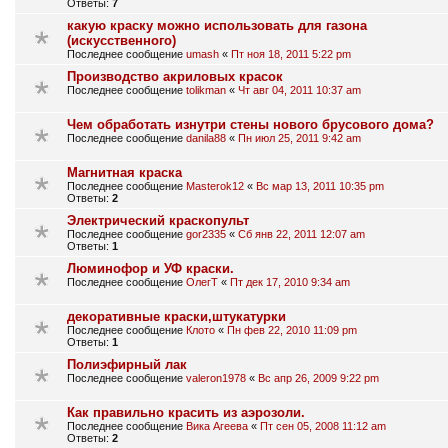
Ответы:
7
какую краску можно использовать для газона
(искусственного)
Последнее сообщение
umash
«
Пт ноя 18, 2011 5:22 pm
Производство акриловых красок
Последнее сообщение
tolikman
«
Чт авг 04, 2011 10:37 am
Чем обработать изнутри стены нового брусового дома?
Последнее сообщение
danila88
«
Пн июл 25, 2011 9:42 am
Магнитная краска
Последнее сообщение
Masterok12
«
Вс мар 13, 2011 10:35 pm
Ответы:
2
Электрический краскопульт
Последнее сообщение
gor2335
«
Сб янв 22, 2011 12:07 am
Ответы:
1
Люминофор и УФ краски.
Последнее сообщение
ОлегТ
«
Пт дек 17, 2010 9:34 am
декоративные краски,штукатурки
Последнее сообщение
Клото
«
Пн фев 22, 2010 11:09 pm
Ответы:
1
Полиэфирный лак
Последнее сообщение
valeron1978
«
Вс апр 26, 2009 9:22 pm
Как правильно красить из аэрозоли.
Последнее сообщение
Вика Агеева
«
Пт сен 05, 2008 11:12 am
Ответы:
2