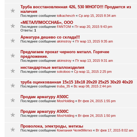
Труба восстановленная 426, 530 МНОГО!!! Продается из
наличия
Последнее сообщение
tolkachevzh
«
Ср апр 15, 2015 8:34 am
«МЕТАЛЛМОССНАБ», ООО
Последнее сообщение
FANTOM
«
Пт мар 20, 2015 9:43 pm
Ответы:
1
Арматура дешево со склада!!!
Последнее сообщение
akimstroy
«
Пт мар 13, 2015 9:35 am
Предлагаем прокат черного металл. Горячее
предложение.
Последнее сообщение
akimstroy
«
Пт мар 13, 2015 9:31 am
нестандартные металлоизделия
Последнее сообщение
sokolooo
«
Ср мар 11, 2015 2:25 pm
труба оцинкованная 15х15 18х18 20х20 25х25 30х20 40х20
Последнее сообщение
truba_35
«
Вс мар 08, 2015 2:44 pm
Продам арматуру А500С
Последнее сообщение
MosHolding
«
Вт фев 24, 2015 1:55 pm
Продам арматуру А500С
Последнее сообщение
MosHolding
«
Вт фев 24, 2015 1:50 pm
Проволока, электроды, метизы
Последнее сообщение
Компания ЧелябМетиз
«
Вт фев 17, 2015 8:02 am