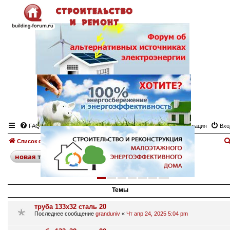
FAQ
Регистрация
Вхо
Список форумов
Металлопрокат
Доска объявлений "Металлопрокат"
поиск
расширенный
новая
тема
1
2
3
4
5
6
след.
271 тема
Темы
труба 133х32 сталь 20
Последнее сообщение
granduniv
«
Чт апр 24, 2025 5:04 pm