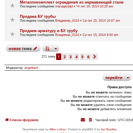
Металлокомплект ограждения из нержавеющей стали
Последнее сообщение
managerpipl
«
Чт окт 16, 2014 10:20 am
Продажа БУ трубы
Последнее сообщение
Владимир_0110
«
Ср окт 15, 2014 10:07 am
Продаем арматуру и БУ трубу
Последнее сообщение
Владимир_0110
«
Ср окт 15, 2014 9:50 am
новая
тема
1
2
3
4
5
6
след.
271 тема
Модератор:
angeltash
перейти
Права доступа
Вы
не можете
начинать темы
Вы
не можете
отвечать на сообщения
Вы
не можете
редактировать свои сообщения
Вы
не можете
удалять свои сообщения
Вы
не можете
добавлять вложения
Список форумов
Часовой пояс:
UTC+03:0
Nosebleed style by
Mike Lothar
| Ported to phpBB3.3 by
Ian Bradley