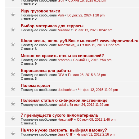
Последнее сообщение
Gutr
«
Сб янв 18, 2025 6:31 pm
Ответы:
2
Ищу грузовое такси
Последнее сообщение
Vulli
«
Вс дек 22, 2024 1:28 pm
Ответы:
2
Выбор материала для террасы
Последнее сообщение
Miranov
«
Вс авг 13, 2023 10:42 am
Шпон ясень, шпон дуб.Ваше мнение!? www.shponwood.ru
Последнее сообщение
Анастасия_
«
Пт янв 19, 2018 12:22 am
Ответы:
3
Можно ли красить стены из сиппанелей?
Последнее сообщение
proorab
«
Ср май 11, 2016 7:54 pm
Ответы:
9
Евровагонка для работы
Последнее сообщение
DPA
«
Пн сен 28, 2015 3:28 pm
Ответы:
3
Пиломатериал
Последнее сообщение
doshechka
«
Чт фев 12, 2015 11:04 pm
Полезная статья о сибирской лиственнице
Последнее сообщение
radial
«
Вт июл 24, 2012 11:29 am
7 преимуществ сухого пиломатериала
Последнее сообщение
НиколайР
«
Сб июн 09, 2012 1:46 pm
Ответы:
1
На что нужно смотреть, выбирая вагонку?
Последнее сообщение
База СНГ
«
Чт май 31, 2012 2:16 pm