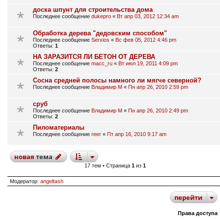
доска шпунт для строительства дома
Последнее сообщение
dukepro
«
Вт апр 03, 2012 12:34 am
Обработка дерева "дедовским способом"
Последнее сообщение
Serxios
«
Вс фев 05, 2012 4:46 pm
Ответы:
1
НА ЗАРАЗИТСЯ ЛИ БЕТОН ОТ ДЕРЕВА
Последнее сообщение
macc_ru
«
Вт июл 19, 2011 4:09 pm
Ответы:
2
Сосна средней полосы намного ли мягче северной?
Последнее сообщение
Владимир М
«
Пн апр 26, 2010 2:59 pm
сруб
Последнее сообщение
Владимир М
«
Пн апр 26, 2010 2:49 pm
Ответы:
2
Пиломатериалы
Последнее сообщение
reer
«
Пт апр 16, 2010 9:17 am
новая
тема
17 тем • Страница
1
из
1
Модератор:
angeltash
перейти
Права доступа