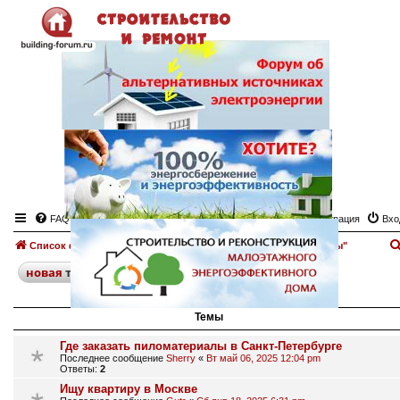
FAQ
Регистрация
Вхо
Список форумов
Пиломатериалы
Форум "Пиломатериалы"
поиск
расширенный
новая
тема
17 тем • Страница
1
из
1
Темы
Где заказать пиломатериалы в Санкт-Петербурге
Последнее сообщение
Sherry
«
Вт май 06, 2025 12:04 pm
Ответы:
2
Ищу квартиру в Москве