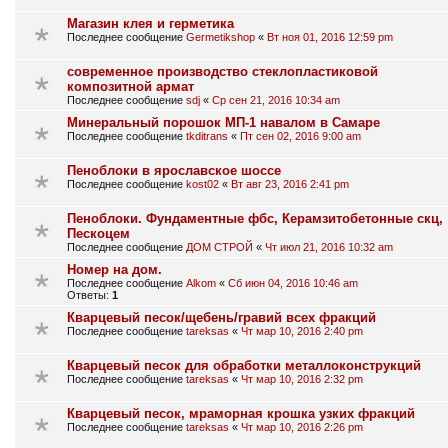
Магазин клея и герметика
Последнее сообщение
Germetikshop
«
Вт ноя 01, 2016 12:59 pm
современное производство стеклопластиковой
композитной армат
Последнее сообщение
sdj
«
Ср сен 21, 2016 10:34 am
Минеральный порошок МП-1 навалом в Самаре
Последнее сообщение
tkditrans
«
Пт сен 02, 2016 9:00 am
Пеноблоки в ярославское шоссе
Последнее сообщение
kost02
«
Вт авг 23, 2016 2:41 pm
Пеноблоки. Фундаментные фбс, Керамзитобетонные скц,
Пескоцем
Последнее сообщение
ДОМ СТРОЙ
«
Чт июл 21, 2016 10:32 am
Номер на дом.
Последнее сообщение
Alkom
«
Сб июн 04, 2016 10:46 am
Ответы:
1
Кварцевый песок/щебень/гравий всех фракций
Последнее сообщение
tareksas
«
Чт мар 10, 2016 2:40 pm
Кварцевый песок для обработки металлоконструкций
Последнее сообщение
tareksas
«
Чт мар 10, 2016 2:32 pm
Кварцевый песок, мраморная крошка узких фракций
Последнее сообщение
tareksas
«
Чт мар 10, 2016 2:26 pm