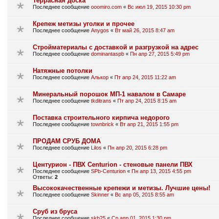
Террасная доска
Последнее сообщение
ooomiro.com
«
Вс июл 19, 2015 10:30 pm
Крепеж метизы уголки и прочее
Последнее сообщение
Anygos
«
Вт май 26, 2015 8:47 am
Стройматериалы с доставкой и разгрузкой на адрес
Последнее сообщение
dominantaspb
«
Пн апр 27, 2015 5:49 pm
Натяжные потолки
Последнее сообщение
Алькор
«
Пт апр 24, 2015 11:22 am
Минеральный порошок МП-1 навалом в Самаре
Последнее сообщение
tkditrans
«
Пт апр 24, 2015 8:15 am
Поставка строительного кирпича недорого
Последнее сообщение
townbrick
«
Вт апр 21, 2015 1:55 pm
ПРОДАМ СРУБ ДОМА
Последнее сообщение
Lilos
«
Пн апр 20, 2015 6:28 pm
Центурион - ПВХ Centurion - стеновые панели ПВХ
Последнее сообщение
SPb-Centurion
«
Пн апр 13, 2015 4:55 pm
Ответы:
2
Высококачественные крепежи и метизы. Лучшие цены!
Последнее сообщение
Skinner
«
Вс апр 05, 2015 8:55 am
Сруб из бруса
Последнее сообщение
skb25
«
Ср апр 01, 2015 1:30 pm