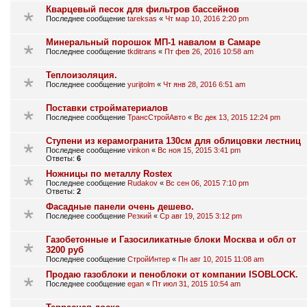
Кварцевый песок для фильтров бассейнов
Последнее сообщение
tareksas
«
Чт мар 10, 2016 2:20 pm
Минеральный порошок МП-1 навалом в Самаре
Последнее сообщение
tkditrans
«
Пт фев 26, 2016 10:58 am
Теплоизоляция.
Последнее сообщение
yurijtolm
«
Чт янв 28, 2016 6:51 am
Поставки стройматериалов
Последнее сообщение
ТрансСтройАвто
«
Вс дек 13, 2015 12:24 pm
Ступени из керамогранита 130см для облицовки лестниц
Последнее сообщение
vinkon
«
Вс ноя 15, 2015 3:41 pm
Ответы:
6
Ножницы по металлу Rostex
Последнее сообщение
Rudakov
«
Вс сен 06, 2015 7:10 pm
Ответы:
2
Фасадные панели очень дешево.
Последнее сообщение
Резкий
«
Ср авг 19, 2015 3:12 pm
Газобетонные и Газосиликатные блоки Москва и обл от
3200 руб
Последнее сообщение
СтройИнтер
«
Пн авг 10, 2015 11:08 am
Продаю газоблоки и пеноблоки от компании ISOBLOCK.
Последнее сообщение
egan
«
Пт июл 31, 2015 10:54 am