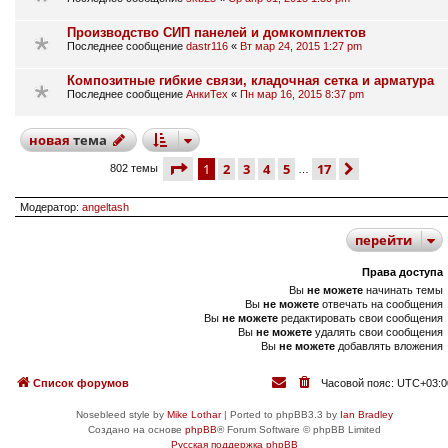
Производство СИП панелей и домкомплектов
Последнее сообщение
dastr116
«
Вт мар 24, 2015 1:27 pm
Композитные гибкие связи, кладочная сетка и арматура
Последнее сообщение
АнкиТех
«
Пн мар 16, 2015 8:37 pm
новая
тема
страница
1 из 17
1
2
3
4
5
17
след.
802 темы
…
Модератор:
angeltash
перейти
Права доступа
Вы
не можете
начинать темы
Вы
не можете
отвечать на сообщения
Вы
не можете
редактировать свои сообщения
Вы
не можете
удалять свои сообщения
Вы
не можете
добавлять вложения
Список форумов
Часовой пояс:
UTC+03:0
Nosebleed style by
Mike Lothar
| Ported to phpBB3.3 by
Ian Bradley
Создано на основе
phpBB
® Forum Software © phpBB Limited
Русская поддержка phpBB