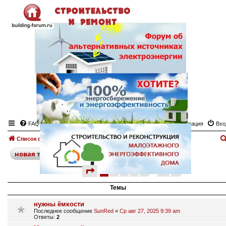
FAQ
Регистрация
Вхо
Список форумов
Стройматериалы
Доска объявлений "Стройматериалы"
поиск
расширенный
новая
тема
страница
1 из 17
1
2
3
4
5
17
след.
802 темы
…
Темы
нужны ёмкости
Последнее сообщение
SunRed
«
Ср авг 27, 2025 9:39 am
Ответы:
2