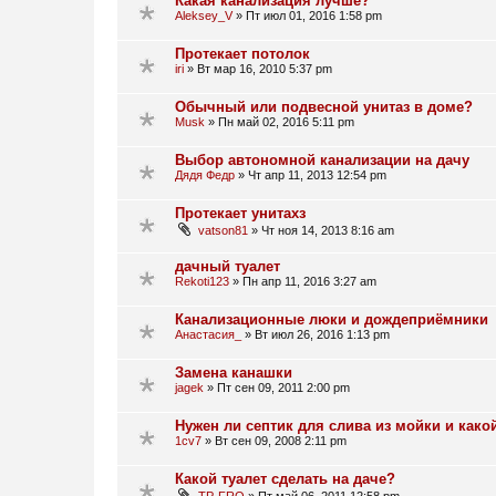
Какая канализация лучше?
Aleksey_V
»
Пт июл 01, 2016 1:58 pm
Протекает потолок
iri
»
Вт мар 16, 2010 5:37 pm
Обычный или подвесной унитаз в доме?
Musk
»
Пн май 02, 2016 5:11 pm
Выбор автономной канализации на дачу
Дядя Федр
»
Чт апр 11, 2013 12:54 pm
Протекает унитахз
vatson81
»
Чт ноя 14, 2013 8:16 am
дачный туалет
Rekoti123
»
Пн апр 11, 2016 3:27 am
Канализационные люки и дождеприёмники
Анастасия_
»
Вт июл 26, 2016 1:13 pm
Замена канашки
jagek
»
Пт сен 09, 2011 2:00 pm
Нужен ли септик для слива из мойки и како
1cv7
»
Вт сен 09, 2008 2:11 pm
Какой туалет сделать на даче?