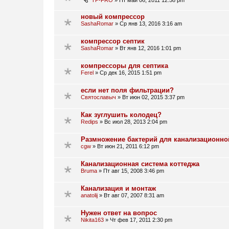
TP-FRO
»
Пт май 06, 2011 12:58 pm
новый компрессор
SashaRomar
»
Ср янв 13, 2016 3:16 am
компрессор септик
SashaRomar
»
Вт янв 12, 2016 1:01 pm
компрессоры для септика
Ferel
»
Ср дек 16, 2015 1:51 pm
если нет поля фильтрации?
Святославыч
»
Вт июн 02, 2015 3:37 pm
Как зуглушить колодец?
Redips
»
Вс июл 28, 2013 2:04 pm
Размножение бактерий для канализационной
cgw
»
Вт июн 21, 2011 6:12 pm
Канализационная система коттеджа
Bruma
»
Пт авг 15, 2008 3:46 pm
Канализация и монтаж
anatolij
»
Вт авг 07, 2007 8:31 am
Нужен ответ на вопрос
Nikita163
»
Чт фев 17, 2011 2:30 pm