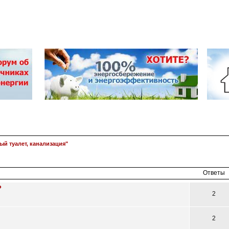
й туалет, канализация"
асширенный
поиск
Ответы
?
2
2