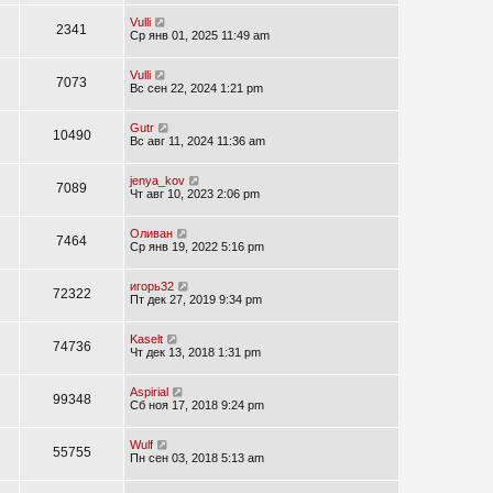
Vulli
2341
Ср янв 01, 2025 11:49 am
Vulli
7073
Вс сен 22, 2024 1:21 pm
Gutr
10490
Вс авг 11, 2024 11:36 am
jenya_kov
7089
Чт авг 10, 2023 2:06 pm
Оливан
7464
Ср янв 19, 2022 5:16 pm
игорь32
72322
Пт дек 27, 2019 9:34 pm
Kaselt
74736
Чт дек 13, 2018 1:31 pm
Aspirial
99348
Сб ноя 17, 2018 9:24 pm
Wulf
55755
Пн сен 03, 2018 5:13 am