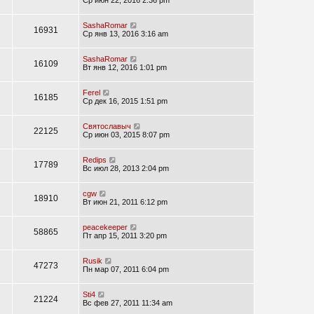
Ср июн 22, 2016 2:36 pm
SashaRomar
16931
Ср янв 13, 2016 3:16 am
SashaRomar
16109
Вт янв 12, 2016 1:01 pm
Ferel
16185
Ср дек 16, 2015 1:51 pm
Святославыч
22125
Ср июн 03, 2015 8:07 pm
Redips
17789
Вс июл 28, 2013 2:04 pm
cgw
18910
Вт июн 21, 2011 6:12 pm
peacekeeper
58865
Пт апр 15, 2011 3:20 pm
Rusik
47273
Пн мар 07, 2011 6:04 pm
Sti4
21224
Вс фев 27, 2011 11:34 am