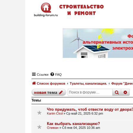
Ссылки
FAQ
Список форумов
Туалеты, канализация.
Форум "Дачны
поиск
р
новая
тема
Темы
Что придумать, чтоб отвести воду от двора
Karim Ckol
»
Ср май 21, 2025 6:32 pm
Как выбрать канализацию?
Оливан
»
Сб янв 04, 2025 10:36 am