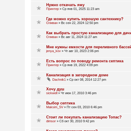
Нужно откачать яму
Принтер
»
Ср янв 01, 2025 11:23 am
Где можно купить хорошую сантехнику?
Оливан
»
Вс сен 22, 2024 12:50 pm
Как выбрать простую канализацию для дач
Оливан
»
Вс авг 11, 2024 11:27 am
Мне нужны емкости для переливного бассе
jenya_kov
»
Чт авг 10, 2023 2:06 pm
Есть вопрос по поводу ремонта септика
Принтер
»
Ср янв 19, 2022 4:09 pm
Канализация в загородном доме
Dachnik1
»
Ср окт 08, 2014 12:27 pm
Хочу душ
sickwell
»
Чт июн 17, 2010 3:46 pm
Выбор септика
Maksim_SV
»
Пт сен 03, 2010 6:46 pm
Стоит ли покупать канализацию Топас?
dimsor
»
Сб окт 30, 2010 9:42 pm