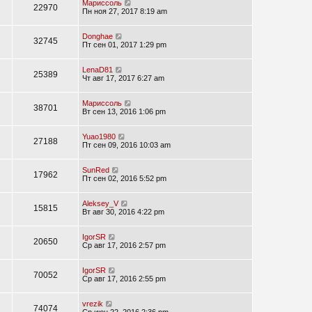
Мариссоль
22970
Пн ноя 27, 2017 8:19 am
Donghae
32745
Пт сен 01, 2017 1:29 pm
LenaD81
25389
Чт авг 17, 2017 6:27 am
Мариссоль
38701
Вт сен 13, 2016 1:06 pm
Yuao1980
27188
Пт сен 09, 2016 10:03 am
SunRed
17962
Пт сен 02, 2016 5:52 pm
Aleksey_V
15815
Вт авг 30, 2016 4:22 pm
IgorSR
20650
Ср авг 17, 2016 2:57 pm
IgorSR
70052
Ср авг 17, 2016 2:55 pm
vrezik
74074