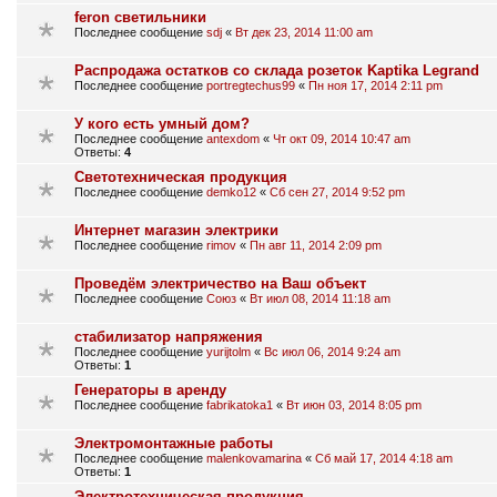
feron светильники
Последнее сообщение
sdj
«
Вт дек 23, 2014 11:00 am
Распродажа остатков со склада розеток Kaptika Legrand
Последнее сообщение
portregtechus99
«
Пн ноя 17, 2014 2:11 pm
У кого есть умный дом?
Последнее сообщение
antexdom
«
Чт окт 09, 2014 10:47 am
Ответы:
4
Cветотехническая продукция
Последнее сообщение
demko12
«
Сб сен 27, 2014 9:52 pm
Интернет магазин электрики
Последнее сообщение
rimov
«
Пн авг 11, 2014 2:09 pm
Проведём электричество на Ваш объект
Последнее сообщение
Союз
«
Вт июл 08, 2014 11:18 am
стабилизатор напряжения
Последнее сообщение
yurijtolm
«
Вс июл 06, 2014 9:24 am
Ответы:
1
Генераторы в аренду
Последнее сообщение
fabrikatoka1
«
Вт июн 03, 2014 8:05 pm
Электромонтажные работы
Последнее сообщение
malenkovamarina
«
Сб май 17, 2014 4:18 am
Ответы:
1
Электротехническая продукция