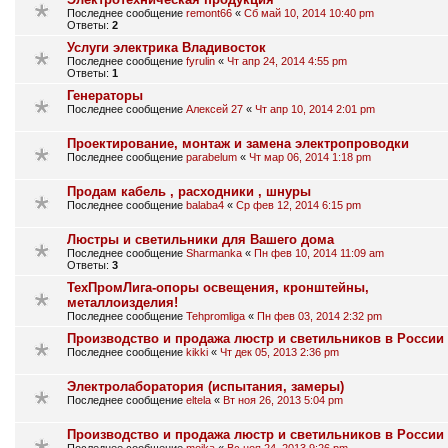
Последнее сообщение
remont66
«
Сб май 10, 2014 10:40 pm
Ответы:
2
Услуги электрика Владивосток
Последнее сообщение
fyrulin
«
Чт апр 24, 2014 4:55 pm
Ответы:
1
Генераторы
Последнее сообщение
Алексей 27
«
Чт апр 10, 2014 2:01 pm
Проектирование, монтаж и замена электропроводки
Последнее сообщение
parabelum
«
Чт мар 06, 2014 1:18 pm
Продам кабель , расходники , шнуры
Последнее сообщение
balaba4
«
Ср фев 12, 2014 6:15 pm
Люстры и светильники для Вашего дома
Последнее сообщение
Sharmanka
«
Пн фев 10, 2014 11:09 am
Ответы:
3
ТехПромЛига-опоры освещения, кронштейны,
металлоизделия!
Последнее сообщение
Tehpromliga
«
Пн фев 03, 2014 2:32 pm
Производство и продажа люстр и светильников в России
Последнее сообщение
kikki
«
Чт дек 05, 2013 2:36 pm
Электролаборатория (испытания, замеры)
Последнее сообщение
eltela
«
Вт ноя 26, 2013 5:04 pm
Производство и продажа люстр и светильников в России
Последнее сообщение
moika
«
Вс ноя 24, 2013 9:26 pm