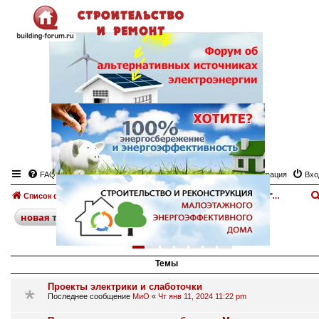
FAQ
Регистрация
Вхо
Список форумов
Электроснабжение дома, участка.
Доска объявлений "Электроснабжение"
поиск
расширенный
новая
тема
1
2
3
4
5
6
след.
275 тем
Темы
Проекты электрики и слаботочки
Последнее сообщение
МиО
«
Чт янв 11, 2024 11:22 pm