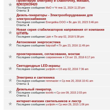
Проектирую электрику и слаботочку, Михаил,
8(903)5039420
Последнее сообщение
МиО
«
Чт янв 11, 2024 11:20 pm
Ответы:
3
Дизель-генераторы - Электрооборудование для
электроснабжения
Последнее сообщение
Energetika OOO
«
Вс дек 10, 2023 3:46 pm
Ответы:
4
Новая серия стабилизаторов напряжения от компании
ШТИЛЬ
Последнее сообщение
Lipin
«
Пн апр 02, 2018 5:38 pm
Автономная энергосистема
Последнее сообщение
Italystaff
«
Пт дек 23, 2016 11:49 pm
проектирование, согласование, монтаж
Последнее сообщение
современник
«
Сб окт 15, 2016 6:17 pm
Cветодиодные LED-экраны
Последнее сообщение
yurijtolm
«
Сб апр 02, 2016 7:36 am
Электрика и сантехника
Последнее сообщение
remmaster
«
Ср янв 20, 2016 10:41 am
Ответы:
1
Дизельный генератор.
Последнее сообщение
texinfo
«
Ср сен 09, 2015 2:03 pm
Ответы:
1
интернет-магазин светильников и люстр
Последнее сообщение
yurijtolm
«
Ср июл 29, 2015 1:06 pm