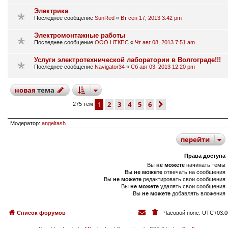
Электрика
Последнее сообщение
SunRed
«
Вт сен 17, 2013 3:42 pm
Электромонтажные работы
Последнее сообщение
ООО НТКПС
«
Чт авг 08, 2013 7:51 am
Услуги электротехнической лаборатории в Волгограде!!!
Последнее сообщение
Navigator34
«
Сб авг 03, 2013 12:20 pm
новая
тема
1
2
3
4
5
6
след.
275 тем
Модератор:
angeltash
перейти
Права доступа
Вы
не можете
начинать темы
Вы
не можете
отвечать на сообщения
Вы
не можете
редактировать свои сообщения
Вы
не можете
удалять свои сообщения
Вы
не можете
добавлять вложения
Список форумов
Часовой пояс:
UTC+03:0