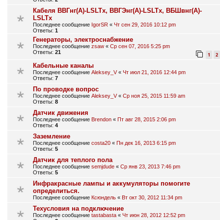
Кабеля ВВГнг(А)-LSLTx, ВВГЭнг(А)-LSLTx, ВБШвнг(А)-
LSLTx
Последнее сообщение
IgorSR
«
Чт сен 29, 2016 10:12 pm
Ответы:
1
Генераторы, электроснабжение
Последнее сообщение
zsaw
«
Ср сен 07, 2016 5:25 pm
Ответы:
21
1
2
Кабельные каналы
Последнее сообщение
Aleksey_V
«
Чт июл 21, 2016 12:44 pm
Ответы:
7
По проводке вопрос
Последнее сообщение
Aleksey_V
«
Ср ноя 25, 2015 11:59 am
Ответы:
8
Датчик движения
Последнее сообщение
Brendon
«
Пт авг 28, 2015 2:06 pm
Ответы:
4
Заземление
Последнее сообщение
costa20
«
Пн дек 16, 2013 6:15 pm
Ответы:
5
Датчик для теплого пола
Последнее сообщение
semjdude
«
Ср янв 23, 2013 7:46 pm
Ответы:
5
Инфракрасные лампы и аккумуляторы помогите
определиться.
Последнее сообщение
Ксюндель
«
Вт окт 30, 2012 11:34 pm
Техусловия на подключение
Последнее сообщение
tastabasta
«
Чт июн 28, 2012 12:52 pm