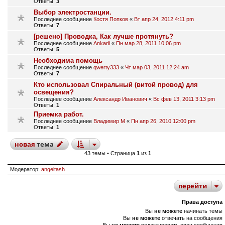
Ответы:
3
Выбор электростанции.
Последнее сообщение
Костя Попков
«
Вт апр 24, 2012 4:11 pm
Ответы:
7
[решено] Проводка, Как лучше протянуть?
Последнее сообщение
Ankarii
«
Пн мар 28, 2011 10:06 pm
Ответы:
5
Необходима помощь
Последнее сообщение
qwerty333
«
Чт мар 03, 2011 12:24 am
Ответы:
7
Кто использовал Спиральный (витой провод) для
освещения?
Последнее сообщение
Александр Иванович
«
Вс фев 13, 2011 3:13 pm
Ответы:
1
Приемка работ.
Последнее сообщение
Владимир М
«
Пн апр 26, 2010 12:00 pm
Ответы:
1
новая
тема
43 темы • Страница
1
из
1
Модератор:
angeltash
перейти
Права доступа
Вы
не можете
начинать темы
Вы
не можете
отвечать на сообщения
Вы
не можете
редактировать свои сообщения