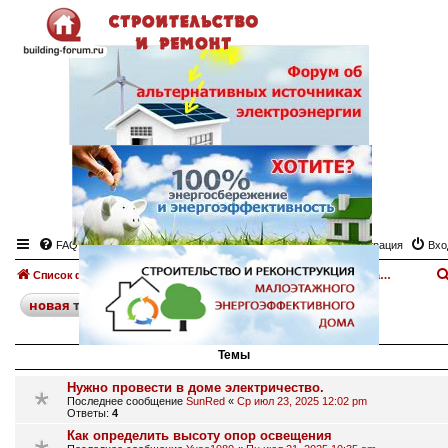
FAQ
Регистрация
Вхо
Список форумов
Электроснабжение дома, участка.
Форум "Электроснабжение"
поиск
расширенный
новая
тема
43 темы • Страница
1
из
1
Темы
Нужно провести в доме электричество.
Последнее сообщение
SunRed
«
Ср июл 23, 2025 12:02 pm
Ответы:
4
Как определить высоту опор освещения