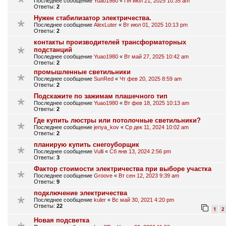
Последнее сообщение
Yuao1980
«
Пн июл 21, 2025 10:35 am
Ответы:
2
Нужен стабилизатор электричества.
Последнее сообщение
AlexLuter
«
Вт июл 01, 2025 10:13 pm
Ответы:
2
контакты производителей трансформаторных
подстанций
Последнее сообщение
Yuao1980
«
Вт май 27, 2025 10:42 am
Ответы:
2
промышленные светильники
Последнее сообщение
SunRed
«
Чт фев 20, 2025 8:59 am
Ответы:
2
Подскажите по зажимам плашечного тип
Последнее сообщение
Yuao1980
«
Вт фев 18, 2025 10:13 am
Ответы:
2
Где купить люстры или потолочные светильники?
Последнее сообщение
jenya_kov
«
Ср дек 11, 2024 10:02 am
Ответы:
2
планирую купить снегоуборщик
Последнее сообщение
Vulli
«
Сб янв 13, 2024 2:56 pm
Ответы:
3
Фактор стоимости электричества при выборе участка
Последнее сообщение
Groove
«
Вт сен 12, 2023 9:39 am
Ответы:
9
подключение электричества
Последнее сообщение
kuler
«
Вс май 30, 2021 4:20 pm
Ответы:
22
1
2
Новая подсветка