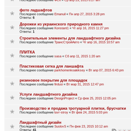
Последнее сообщение
ФСК
«
Ср апр 29, 2015 8:27 am
фото ладшафтов
Последнее сообщение
Emanuil
«
Пн апр 27, 2015 3:28 pm
Ответы:
6
Дорожки из украинского природного камня
Последнее сообщение
Konstant1
«
Чт апр 16, 2015 11:27 pm
Ответы:
1
Строительные элементы для ландшафтного дизайна
Последнее сообщение
ТрансСтройАвто
«
Чт апр 16, 2015 10:57 am
ПЛИТКА
Последнее сообщение
sasa
«
Сб апр 11, 2015 1:20 am
Пластиковая сетка для ланшафта
Последнее сообщение
parkhomenkoaleksey
«
Вт апр 07, 2015 6:43 pm
резиновое покрытие для площадок
Последнее сообщение
firdusi
«
Вт мар 31, 2015 12:47 pm
Услуги ландшафтного дизайна
Последнее сообщение
DesignProject
«
Ср фев 25, 2015 12:05 pm
Производство и продажа тротуарной плитки, брусчатки
Последнее сообщение
luvr-stroy
«
Вт фев 24, 2015 5:03 pm
Ландшафтный дизайн
Последнее сообщение
SuslovS
«
Пн фев 23, 2015 10:12 am
Ответы:
41