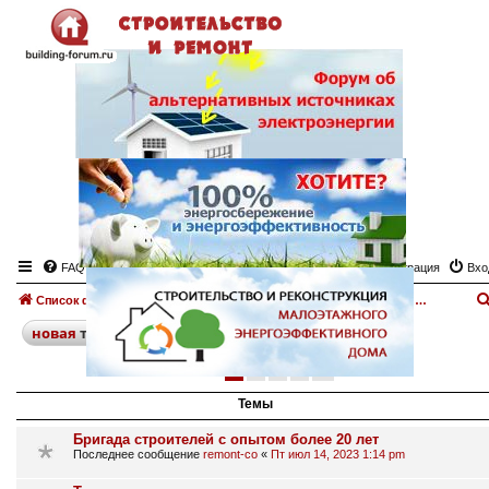
FAQ
Регистрация
Вхо
Список форумов
Планировка участка, ландшафтный дизайн
Доска объявлений. Планировка участка, ландшафтный дизайн
поиск
расширенный
новая
тема
1
2
3
4
след.
188 тем
Темы
Бригада строителей с опытом более 20 лет
Последнее сообщение
remont-co
«
Пт июл 14, 2023 1:14 pm