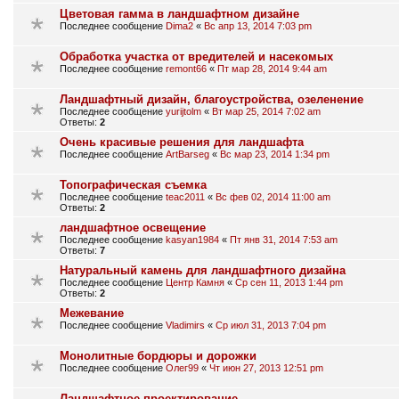
Цветовая гамма в ландшафтном дизайне
Последнее сообщение
Dima2
«
Вс апр 13, 2014 7:03 pm
Обработка участка от вредителей и насекомых
Последнее сообщение
remont66
«
Пт мар 28, 2014 9:44 am
Ландшафтный дизайн, благоустройства, озеленение
Последнее сообщение
yurijtolm
«
Вт мар 25, 2014 7:02 am
Ответы:
2
Очень красивые решения для ландшафта
Последнее сообщение
ArtBarseg
«
Вс мар 23, 2014 1:34 pm
Топографическая съемка
Последнее сообщение
teac2011
«
Вс фев 02, 2014 11:00 am
Ответы:
2
ландшафтное освещение
Последнее сообщение
kasyan1984
«
Пт янв 31, 2014 7:53 am
Ответы:
7
Натуральный камень для ландшафтного дизайна
Последнее сообщение
Центр Камня
«
Ср сен 11, 2013 1:44 pm
Ответы:
2
Межевание
Последнее сообщение
Vladimirs
«
Ср июл 31, 2013 7:04 pm
Монолитные бордюры и дорожки
Последнее сообщение
Олег99
«
Чт июн 27, 2013 12:51 pm
Ландшафтное проектирование