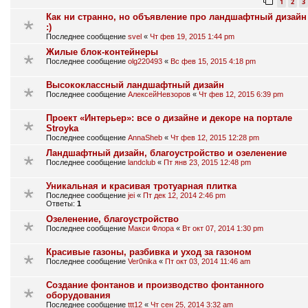
1
2
3
Как ни странно, но объявление про ландшафтный дизайн
:)
Последнее сообщение
svel
«
Чт фев 19, 2015 1:44 pm
Жилые блок-контейнеры
Последнее сообщение
olg220493
«
Вс фев 15, 2015 4:18 pm
Высококлассный ландшафтный дизайн
Последнее сообщение
АлексейНевзоров
«
Чт фев 12, 2015 6:39 pm
Проект «Интерьер»: все о дизайне и декоре на портале
Stroyka
Последнее сообщение
AnnaSheb
«
Чт фев 12, 2015 12:28 pm
Ландшафтный дизайн, благоустройство и озеленение
Последнее сообщение
landclub
«
Пт янв 23, 2015 12:48 pm
Уникальная и красивая тротуарная плитка
Последнее сообщение
jei
«
Пт дек 12, 2014 2:46 pm
Ответы:
1
Озеленение, благоустройство
Последнее сообщение
Макси Флора
«
Вт окт 07, 2014 1:30 pm
Красивые газоны, разбивка и уход за газоном
Последнее сообщение
Ver0nika
«
Пт окт 03, 2014 11:46 am
Cоздание фонтанов и производство фонтанного
оборудования
Последнее сообщение
ttt12
«
Чт сен 25, 2014 3:32 am