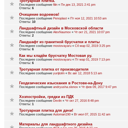
Тротуарная плитка.
Последнее сообщение
filin
«
Пн дек 13, 2021 2:41 pm
Ответы:
6
Очищение водоемов!
Последнее сообщение
Penoplast
«
Пт ноя 12, 2021 10:53 am
Ответы:
10
Ландшафтный дизайн в Московской области
Последнее сообщение
AlexNaumov
«
Чт окт 21, 2021 10:07 pm
Ответы:
2
Ландшафт из гранитной брусчатки и плиты
Последнее сообщение
mostovayaru
«
Сб мар 02, 2019 3:25 pm
Ответы:
6
Как мы кладём брусчатку Мостовая ру.
Последнее сообщение
mostovayaru
«
Пт мар 01, 2019 7:13 pm
Ответы:
6
Тротуарная плитка от производителя
Последнее сообщение
yurijtolm
«
Вс авг 12, 2018 5:13 am
Геодезические изыскания в Ростове-на-Дону
Последнее сообщение
andryusha.slonov
«
Чт фев 09, 2017 9:47 pm
Хозпостройки, грядки из ПДК
Последнее сообщение
Devlin
«
Чт окт 27, 2016 8:48 pm
Ответы:
1
Тротуарная плитка для дачи!
Последнее сообщение
Automan190
«
Вт июл 07, 2015 11:42 am
Материалы для ландшафтного дизайна