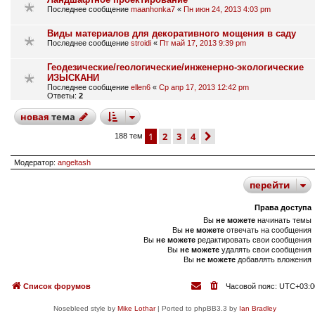
Последнее сообщение
maanhonka7
«
Пн июн 24, 2013 4:03 pm
Виды материалов для декоративного мощения в саду
Последнее сообщение
stroidi
«
Пт май 17, 2013 9:39 pm
Геодезические/геологические/инженерно-экологические
ИЗЫСКАНИ
Последнее сообщение
ellen6
«
Ср апр 17, 2013 12:42 pm
Ответы:
2
новая
тема
1
2
3
4
след.
188 тем
Модератор:
angeltash
перейти
Права доступа
Вы
не можете
начинать темы
Вы
не можете
отвечать на сообщения
Вы
не можете
редактировать свои сообщения
Вы
не можете
удалять свои сообщения
Вы
не можете
добавлять вложения
Список форумов
Часовой пояс:
UTC+03:0
Nosebleed style by
Mike Lothar
| Ported to phpBB3.3 by
Ian Bradley