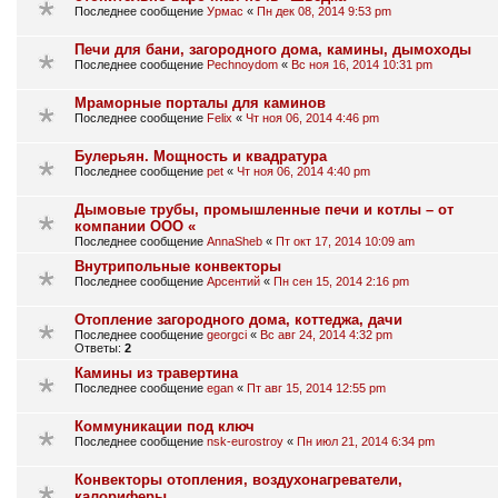
Последнее сообщение
Урмас
«
Пн дек 08, 2014 9:53 pm
Печи для бани, загородного дома, камины, дымоходы
Последнее сообщение
Pechnoydom
«
Вс ноя 16, 2014 10:31 pm
Мраморные порталы для каминов
Последнее сообщение
Felix
«
Чт ноя 06, 2014 4:46 pm
Булерьян. Мощность и квадратура
Последнее сообщение
pet
«
Чт ноя 06, 2014 4:40 pm
Дымовые трубы, промышленные печи и котлы – от
компании ООО «
Последнее сообщение
AnnaSheb
«
Пт окт 17, 2014 10:09 am
Внутрипольные конвекторы
Последнее сообщение
Арсентий
«
Пн сен 15, 2014 2:16 pm
Отопление загородного дома, коттеджа, дачи
Последнее сообщение
georgci
«
Вс авг 24, 2014 4:32 pm
Ответы:
2
Камины из травертина
Последнее сообщение
egan
«
Пт авг 15, 2014 12:55 pm
Коммуникации под ключ
Последнее сообщение
nsk-eurostroy
«
Пн июл 21, 2014 6:34 pm
Конвекторы отопления, воздухонагреватели,
калориферы