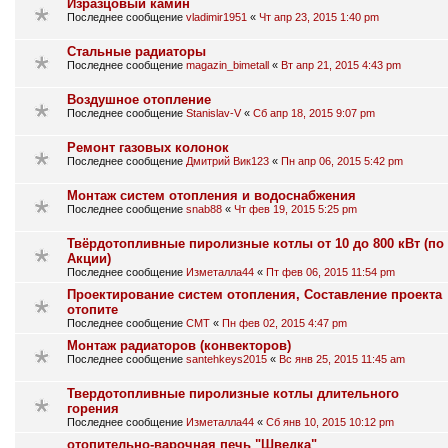
Изразцовый камин
Последнее сообщение
vladimir1951
«
Чт апр 23, 2015 1:40 pm
Стальные радиаторы
Последнее сообщение
magazin_bimetall
«
Вт апр 21, 2015 4:43 pm
Воздушное отопление
Последнее сообщение
Stanislav-V
«
Сб апр 18, 2015 9:07 pm
Ремонт газовых колонок
Последнее сообщение
Дмитрий Вик123
«
Пн апр 06, 2015 5:42 pm
Монтаж систем отопления и водоснабжения
Последнее сообщение
snab88
«
Чт фев 19, 2015 5:25 pm
Твёрдотопливные пиролизные котлы от 10 до 800 кВт (по
Акции)
Последнее сообщение
Изметалла44
«
Пт фев 06, 2015 11:54 pm
Проектирование систем отопления, Составление проекта
отопите
Последнее сообщение
СМТ
«
Пн фев 02, 2015 4:47 pm
Монтаж радиаторов (конвекторов)
Последнее сообщение
santehkeys2015
«
Вс янв 25, 2015 11:45 am
Твердотопливные пиролизные котлы длительного
горения
Последнее сообщение
Изметалла44
«
Сб янв 10, 2015 10:12 pm
отопительно-варочная печь "Шведка"