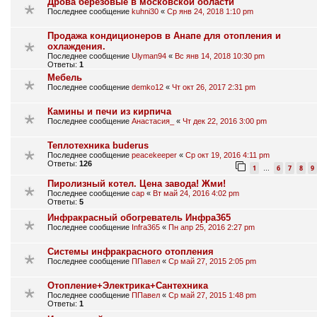
Дрова берёзовые в московской области
Последнее сообщение
kuhni30
«
Ср янв 24, 2018 1:10 pm
Продажа кондиционеров в Анапе для отопления и
охлаждения.
Последнее сообщение
Ulyman94
«
Вс янв 14, 2018 10:30 pm
Ответы:
1
Мебель
Последнее сообщение
demko12
«
Чт окт 26, 2017 2:31 pm
Камины и печи из кирпича
Последнее сообщение
Анастасия_
«
Чт дек 22, 2016 3:00 pm
Теплотехника buderus
Последнее сообщение
peacekeeper
«
Ср окт 19, 2016 4:11 pm
Ответы:
126
1
6
7
8
9
…
Пиролизный котел. Цена завода! Жми!
Последнее сообщение
cap
«
Вт май 24, 2016 4:02 pm
Ответы:
5
Инфракрасный обогреватель Инфра365
Последнее сообщение
Infra365
«
Пн апр 25, 2016 2:27 pm
Системы инфракрасного отопления
Последнее сообщение
ППавел
«
Ср май 27, 2015 2:05 pm
Отопление+Электрика+Сантехника
Последнее сообщение
ППавел
«
Ср май 27, 2015 1:48 pm
Ответы:
1