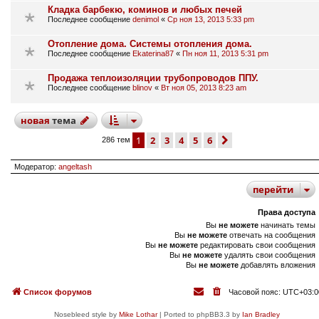
Кладка барбекю, коминов и любых печей
Последнее сообщение
denimol
«
Ср ноя 13, 2013 5:33 pm
Отопление дома. Системы отопления дома.
Последнее сообщение
Ekaterina87
«
Пн ноя 11, 2013 5:31 pm
Продажа теплоизоляции трубопроводов ППУ.
Последнее сообщение
blinov
«
Вт ноя 05, 2013 8:23 am
новая
тема
1
2
3
4
5
6
след.
286 тем
Модератор:
angeltash
перейти
Права доступа
Вы
не можете
начинать темы
Вы
не можете
отвечать на сообщения
Вы
не можете
редактировать свои сообщения
Вы
не можете
удалять свои сообщения
Вы
не можете
добавлять вложения
Список форумов
Часовой пояс:
UTC+03:0
Nosebleed style by
Mike Lothar
| Ported to phpBB3.3 by
Ian Bradley