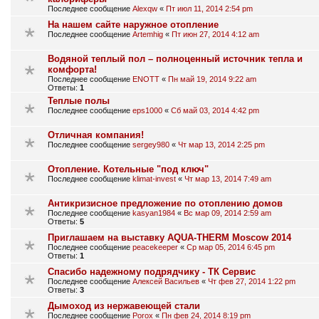
Последнее сообщение
Alexqw
«
Пт июл 11, 2014 2:54 pm
На нашем сайте наружное отопление
Последнее сообщение
Artemhig
«
Пт июн 27, 2014 4:12 am
Водяной теплый пол – полноценный источник тепла и
комфорта!
Последнее сообщение
ENOTT
«
Пн май 19, 2014 9:22 am
Ответы:
1
Теплые полы
Последнее сообщение
eps1000
«
Сб май 03, 2014 4:42 pm
Отличная компания!
Последнее сообщение
sergey980
«
Чт мар 13, 2014 2:25 pm
Отопление. Котельные "под ключ"
Последнее сообщение
klimat-invest
«
Чт мар 13, 2014 7:49 am
Антикризисное предложение по отоплению домов
Последнее сообщение
kasyan1984
«
Вс мар 09, 2014 2:59 am
Ответы:
5
Приглашаем на выставку AQUA-THERM Moscow 2014
Последнее сообщение
peacekeeper
«
Ср мар 05, 2014 6:45 pm
Ответы:
1
Спасибо надежному подрядчику - ТК Сервис
Последнее сообщение
Алексей Васильев
«
Чт фев 27, 2014 1:22 pm
Ответы:
3
Дымоход из нержавеющей стали
Последнее сообщение
Porox
«
Пн фев 24, 2014 8:19 pm