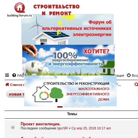
FAQ
Регистрация
Вхо
Список форумов
Отопление дома. Печи, камины.
Доска объявлений "Отопление дома. Печи, камины"
поиск
расширенный
новая
тема
1
2
3
4
5
6
след.
286 тем
Темы
Проект вентиляции.
Последнее сообщение
IgorSR
«
Ср апр 25, 2018 10:17 am