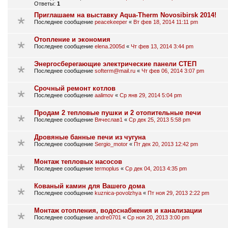
Ответы:
1
Приглашаем на выставку Aqua-Therm Novosibirsk 2014!
Последнее сообщение
peacekeeper
«
Вт фев 18, 2014 11:11 pm
Отопление и экономия
Последнее сообщение
elena.2005d
«
Чт фев 13, 2014 3:44 pm
Энергосберегающие электрические панели СТЕП
Последнее сообщение
softerm@mail.ru
«
Чт фев 06, 2014 3:07 pm
Срочный ремонт котлов
Последнее сообщение
aalimov
«
Ср янв 29, 2014 5:04 pm
Продам 2 тепловые пушки и 2 отопительные печи
Последнее сообщение
Вячеслав1
«
Ср дек 25, 2013 5:58 pm
Дровяные банные печи из чугуна
Последнее сообщение
Sergio_motor
«
Пт дек 20, 2013 12:42 pm
Монтаж тепловых насосов
Последнее сообщение
termoplus
«
Ср дек 04, 2013 4:35 pm
Кованый камин для Вашего дома
Последнее сообщение
kuznica-povolzhya
«
Пт ноя 29, 2013 2:22 pm
Монтаж отопления, водоснабжения и канализации
Последнее сообщение
andre0701
«
Ср ноя 20, 2013 3:00 pm