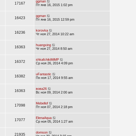
ggman
17167
Пт янв 16, 2015 1:02 pm
ggman
16423
Пт янв 16, 2015 12:59 pm
korovka
16236
Чт ноя 27, 2014 10:22 am
huangxing
16363
Чт ноя 27, 2014 8:50 am
shkafchikiMiMP
16372
Ср ноя 26, 2014 4:09 pm
uFantastic
16382
Пн ноя 17, 2014 9:55 am
вова26
16363
Вс ноя 09, 2014 2:00 am
Mebellof
17098
Пт ноя 07, 2014 2:18 pm
ElenaAqua
17077
Ср ноя 05, 2014 1:27 am
domson
21935