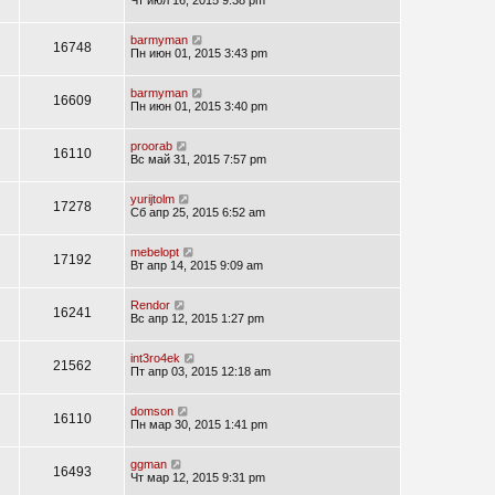
Чт июл 16, 2015 9:38 pm
barmyman
16748
Пн июн 01, 2015 3:43 pm
barmyman
16609
Пн июн 01, 2015 3:40 pm
proorab
16110
Вс май 31, 2015 7:57 pm
yurijtolm
17278
Сб апр 25, 2015 6:52 am
mebelopt
17192
Вт апр 14, 2015 9:09 am
Rendor
16241
Вс апр 12, 2015 1:27 pm
int3ro4ek
21562
Пт апр 03, 2015 12:18 am
domson
16110
Пн мар 30, 2015 1:41 pm
ggman
16493
Чт мар 12, 2015 9:31 pm