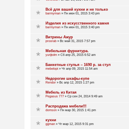
Всё для вашей кухни и не только
barmyman
»
Пн июн 01, 2015 3:43 pm
Изделия из искусственного камня
barmyman
»
Пн июн 01, 2015 3:40 pm
Витрины Ажур
proorab
»
Вс май 31, 2015 7:57 pm
Мебельная фурнитура.
yurijtolm
»
Сб апр 25, 2015 6:52 am
Банкетные стулья – 1690 р. за стул
mebelopt
»
Чт апр 09, 2015 11:54 am
Недорогие шкафы-купе
Rendor
»
Вс апр 12, 2015 1:27 pm
Мебель из Китая
Pegasus 777
»
Ср сен 24, 2014 9:49 am
Распродажа мебели!!!
domson
»
Пн мар 30, 2015 1:41 pm
кухни
ggman
»
Чт мар 12, 2015 9:31 pm