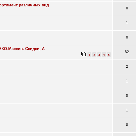
ортимент различных вид
0
1
0
ЕКО-Массив. Скидки, А
62
1
2
3
4
5
2
1
0
1
0