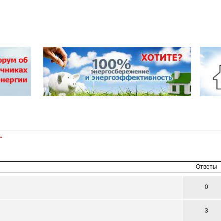
"
асширенный
поиск
Ответы
0
3