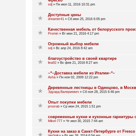
Фреско
sdj
»
Пн июл 11, 2016 10:31 pm
Доступные цены
dreamer41
»
Сб июн 25, 2016 6:05 pm
Качественная мебель от белорусского про
Promin
»
Вт июн 21, 2016 4:17 pm
Огромный выбор мебели
sdj
»
Вс апр 24, 2016 8:42 am
благоустройство в своей квартире
lina92
»
Вс фев 21, 2016 8:27 am
~*~Доставка мебели из Италии~*~
Asha
»
Пн ноя 02, 2009 12:22 pm
Деревянные лестницы в Одинцово, в Москв
Эдуард Валериевич
»
Сб ноя 28, 2015 6:46 pm
Опыт покупки мебели
proorab
»
Ср июн 24, 2015 1:51 pm
современные кухни и кухонные гарнитуры 
Mikel-777
»
Чт июл 30, 2015 7:44 am
Кухни на заказ в Санкт-Петербурге от Fresco
Ver0nika
»
Вт авг 26, 2014 6:54 am