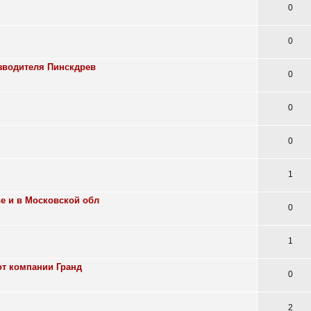
0
0
изводителя Пинскдрев
0
0
0
1
е и в Московской обл
0
1
от компании Гранд
0
2