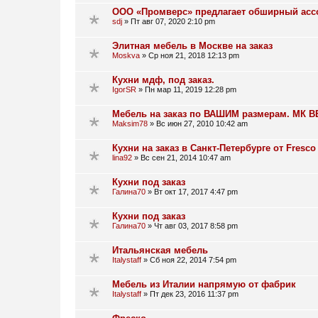
ООО «Промверс» предлагает обширный асс
sdj
»
Пт авг 07, 2020 2:10 pm
Элитная мебель в Москве на заказ
Moskva
»
Ср ноя 21, 2018 12:13 pm
Кухни мдф, под заказ.
IgorSR
»
Пн мар 11, 2019 12:28 pm
Мебель на заказ по ВАШИМ размерам. МК В
Maksim78
»
Вс июн 27, 2010 10:42 am
Кухни на заказ в Санкт-Петербурге от Fresco
lina92
»
Вс сен 21, 2014 10:47 am
Кухни под заказ
Галина70
»
Вт окт 17, 2017 4:47 pm
Кухни под заказ
Галина70
»
Чт авг 03, 2017 8:58 pm
Итальянская мебель
Italystaff
»
Сб ноя 22, 2014 7:54 pm
Мебель из Италии напрямую от фабрик
Italystaff
»
Пт дек 23, 2016 11:37 pm