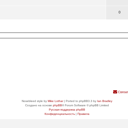
0
Связат
Nosebleed style by
Mike Lothar
| Ported to phpBB3.3 by
Ian Bradley
Создано на основе
phpBB
® Forum Software © phpBB Limited
Русская поддержка phpBB
Конфиденциальность
|
Правила