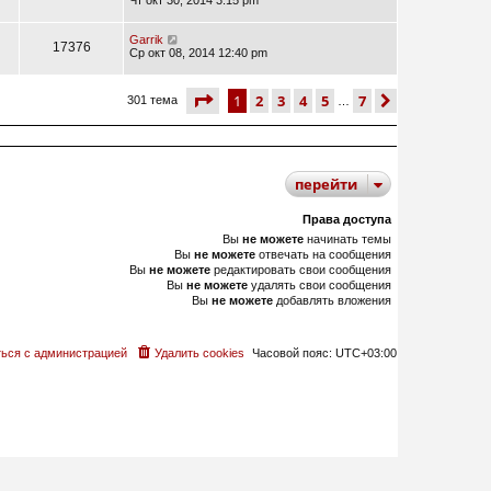
Чт окт 30, 2014 3:15 pm
Garrik
17376
Ср окт 08, 2014 12:40 pm
страница
1 из 7
1
2
3
4
5
7
след.
301 тема
…
перейти
Права доступа
Вы
не можете
начинать темы
Вы
не можете
отвечать на сообщения
Вы
не можете
редактировать свои сообщения
Вы
не можете
удалять свои сообщения
Вы
не можете
добавлять вложения
ься с администрацией
Удалить cookies
Часовой пояс:
UTC+03:00