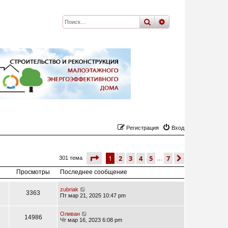
поиск
расширенный
по
Регистрация
Вход
страница
1 из 7
1
2
3
4
5
7
след.
301 тема
…
Просмотры
Последнее сообщение
zubriak
3363
Пт мар 21, 2025 10:47 pm
Оливан
14986
Чт мар 16, 2023 6:08 pm