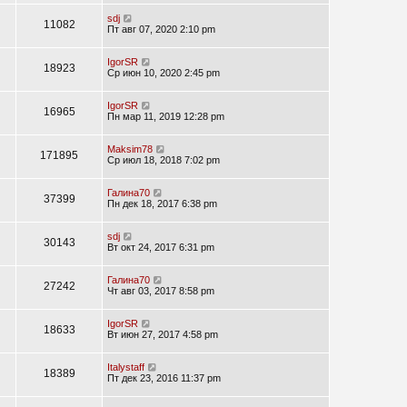
sdj
11082
Пт авг 07, 2020 2:10 pm
IgorSR
18923
Ср июн 10, 2020 2:45 pm
IgorSR
16965
Пн мар 11, 2019 12:28 pm
Maksim78
171895
Ср июл 18, 2018 7:02 pm
Галина70
37399
Пн дек 18, 2017 6:38 pm
sdj
30143
Вт окт 24, 2017 6:31 pm
Галина70
27242
Чт авг 03, 2017 8:58 pm
IgorSR
18633
Вт июн 27, 2017 4:58 pm
Italystaff
18389
Пт дек 23, 2016 11:37 pm