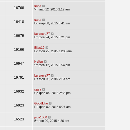
sasa
16768
Чт мар 12, 2015 2:12 am
sasa
16410
Вс мар 08, 2015 3:41 am
kuruleva77
16679
Вт фев 24, 2015 5:21 pm
Elias19
19166
Вс фев 22, 2015 11:36 am
Hellen
16947
Чт фев 12, 2015 3:54 pm
kuruleva77
19791
Пт фев 06, 2015 2:03 am
sasa
16932
Ср фев 04, 2015 2:33 pm
GoodLike
16923
Пн фев 02, 2015 6:27 am
jeca1000
16523
Вт янв 20, 2015 4:26 pm