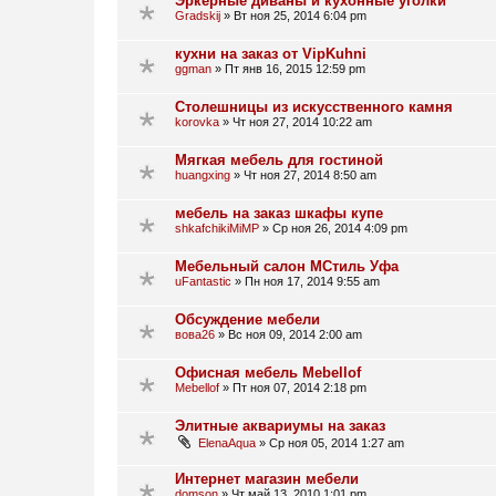
Эркерные диваны и кухонные уголки
Gradskij
»
Вт ноя 25, 2014 6:04 pm
кухни на заказ от VipKuhni
ggman
»
Пт янв 16, 2015 12:59 pm
Столешницы из искусственного камня
korovka
»
Чт ноя 27, 2014 10:22 am
Мягкая мебель для гостиной
huangxing
»
Чт ноя 27, 2014 8:50 am
мебель на заказ шкафы купе
shkafchikiMiMP
»
Ср ноя 26, 2014 4:09 pm
Мебельный салон МСтиль Уфа
uFantastic
»
Пн ноя 17, 2014 9:55 am
Обсуждение мебели
вова26
»
Вс ноя 09, 2014 2:00 am
Офисная мебель Mebellof
Mebellof
»
Пт ноя 07, 2014 2:18 pm
Элитные аквариумы на заказ
ElenaAqua
»
Ср ноя 05, 2014 1:27 am
Интернет магазин мебели
domson
»
Чт май 13, 2010 1:01 pm