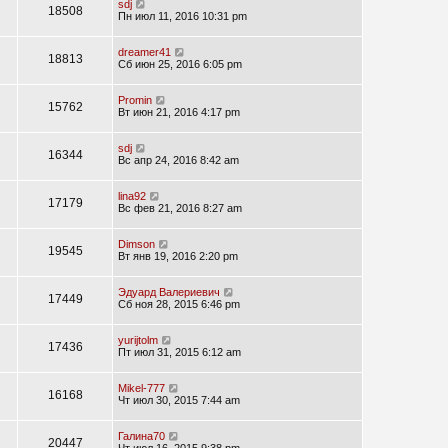
sdj
18508
Пн июл 11, 2016 10:31 pm
dreamer41
18813
Сб июн 25, 2016 6:05 pm
Promin
15762
Вт июн 21, 2016 4:17 pm
sdj
16344
Вс апр 24, 2016 8:42 am
lina92
17179
Вс фев 21, 2016 8:27 am
Dimson
19545
Вт янв 19, 2016 2:20 pm
Эдуард Валериевич
17449
Сб ноя 28, 2015 6:46 pm
yurijtolm
17436
Пт июл 31, 2015 6:12 am
Mikel-777
16168
Чт июл 30, 2015 7:44 am
Галина70
20447