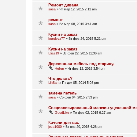
Ремонт дивана
sasa
»
Чт мар 12, 2015 2:12 am
ремонт
sasa
»
Вс мар 08, 2015 3:41 am
Кухни на заказ
kuruleva77
»
Вт фев 24, 2015 5:21 pm
Кухни на заказ
Elias19
»
Вс фев 22, 2015 11:36 am
Деревянная мебель под старину.
Hellen
»
Чт фев 12, 2015 3:54 pm
Что делать?
LihSan
»
Пт дек 05, 2014 5:08 pm
замена петель
sasa
»
Ср фев 04, 2015 2:33 pm
Специализированный магазин уцененной м
GoodLike
»
Пн фев 02, 2015 6:27 am
Качели для вас
jeca1000
»
Вт янв 20, 2015 4:26 pm