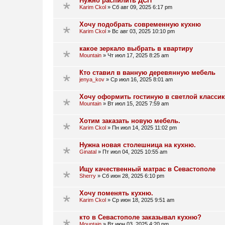
Нужно распилить ДСП
Karim Ckol
»
Сб авг 09, 2025 6:17 pm
Хочу подобрать современную кухню
Karim Ckol
»
Вс авг 03, 2025 10:10 pm
какое зеркало выбрать в квартиру
Mountain
»
Чт июл 17, 2025 8:25 am
Кто ставил в ванную деревянную мебель
jenya_kov
»
Ср июл 16, 2025 8:01 am
Хочу оформить гостиную в светлой классик
Mountain
»
Вт июл 15, 2025 7:59 am
Хотим заказать новую мебель.
Karim Ckol
»
Пн июл 14, 2025 11:02 pm
Нужна новая столешница на кухню.
Ginatal
»
Пт июл 04, 2025 10:55 am
Ищу качественный матрас в Севастополе
Sherry
»
Сб июн 28, 2025 6:10 pm
Хочу поменять кухню.
Karim Ckol
»
Ср июн 18, 2025 9:51 am
кто в Севастополе заказывал кухню?
Mountain
»
Вт июн 03, 2025 4:20 pm