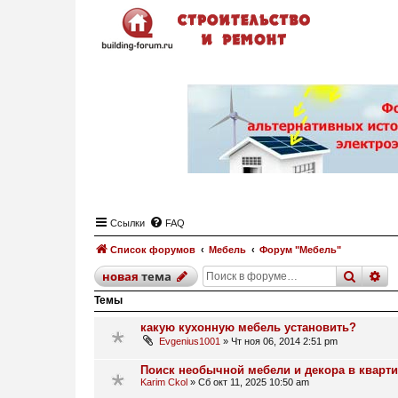
Ссылки
FAQ
Список форумов
Мебель
Форум "Мебель"
поиск
р
новая
тема
Темы
какую кухонную мебель установить?
Evgenius1001
»
Чт ноя 06, 2014 2:51 pm
Поиск необычной мебели и декора в кварт
Karim Ckol
»
Сб окт 11, 2025 10:50 am