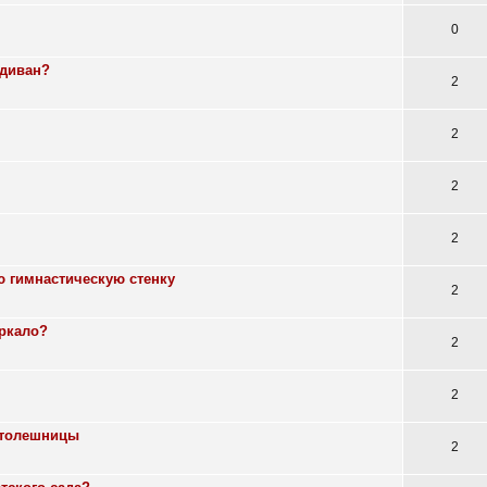
0
 диван?
2
2
2
2
ю гимнастическую стенку
2
еркало?
2
2
 столешницы
2