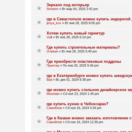
Зеркало под интерьер
Smotrim
»
Вт мар 04, 2025 2:42 pm
где в Севастополе можно купить недорогой
jenya_kov
»
Вт янв 28, 2025 8:05 pm
Хотим купить новый гарнитур
Vulli
»
Вт янв 28, 2025 6:10 pm
Где купить строительные материалы?
Оливан
»
Вт янв 28, 2025 5:40 pm
Где приобрести пластиковые поддоны
Принтер
»
Пн янв 20, 2025 5:46 pm
где в Екатеринбурге можно купить шведску
Bad
»
Вс дек 01, 2024 8:38 pm
где можно купить стильное дизайнерское з
Mountain
»
Сб ноя 23, 2024 1:40 pm
где купить кухню в Чебоксарах?
Самойлов
»
Сб ноя 16, 2024 4:34 pm
Где в Казани можно заказать изготовление
Самойлов
»
Сб ноя 16, 2024 12:30 pm