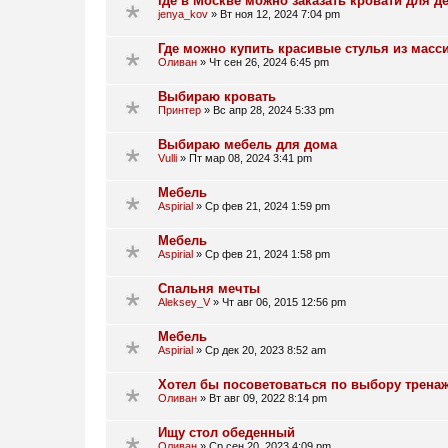
где в Москве можно заказать кровати для д
jenya_kov
»
Вт ноя 12, 2024 7:04 pm
Где можно купить красивые стулья из масс
Оливан
»
Чт сен 26, 2024 6:45 pm
Выбираю кровать
Принтер
»
Вс апр 28, 2024 5:33 pm
Выбираю мебель для дома
Vulli
»
Пт мар 08, 2024 3:41 pm
Мебель
Aspirial
»
Ср фев 21, 2024 1:59 pm
Мебель
Aspirial
»
Ср фев 21, 2024 1:58 pm
Спальня мечты
Aleksey_V
»
Чт авг 06, 2015 12:56 pm
Мебель
Aspirial
»
Ср дек 20, 2023 8:52 am
Хотел бы посоветоваться по выбору трена
Оливан
»
Вт авг 09, 2022 8:14 pm
Ищу стол обеденный
Оливан
»
Ср сен 20, 2023 4:09 pm