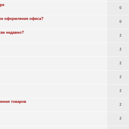
ире
0
ское оформление офиса?
0
кве недавно?
2
2
2
2
2
нения товаров
2
2