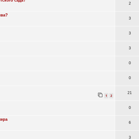
етского сада?
2
ива?
3
3
3
0
0
21
1
2
0
жера
6
3