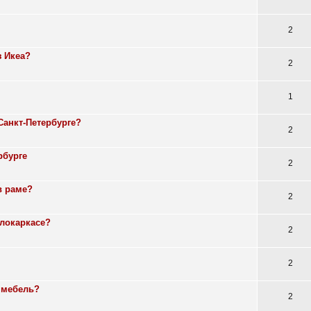
2
з Икеа?
2
1
Санкт-Петербурге?
2
рбурге
2
в раме?
2
ллокаркасе?
2
2
 мебель?
2