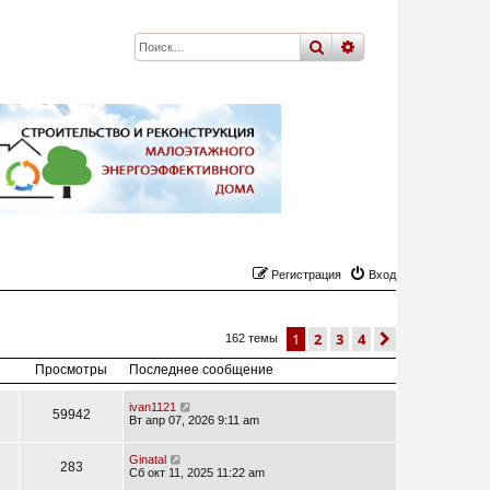
поиск
расширенный
по
Регистрация
Вход
1
2
3
4
след.
162 темы
Просмотры
Последнее сообщение
ivan1121
59942
Вт апр 07, 2026 9:11 am
Ginatal
283
Сб окт 11, 2025 11:22 am