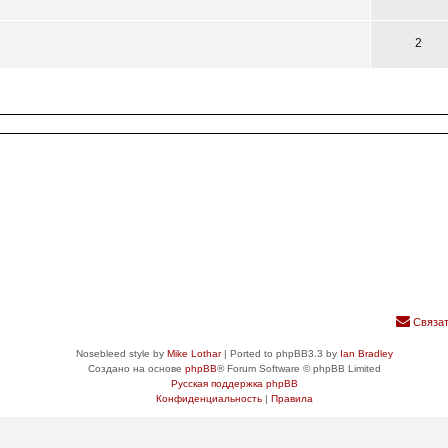
2
Связат
Nosebleed style by
Mike Lothar
| Ported to phpBB3.3 by
Ian Bradley
Создано на основе
phpBB
® Forum Software © phpBB Limited
Русская поддержка phpBB
Конфиденциальность
|
Правила