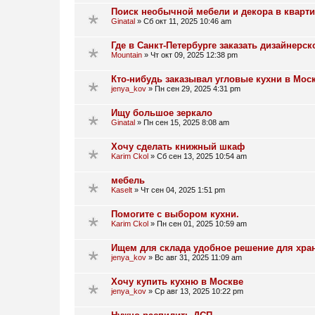
Поиск необычной мебели и декора в кварт
Ginatal
»
Сб окт 11, 2025 10:46 am
Где в Санкт-Петербурге заказать дизайнер
Mountain
»
Чт окт 09, 2025 12:38 pm
Кто-нибудь заказывал угловые кухни в Мос
jenya_kov
»
Пн сен 29, 2025 4:31 pm
Ищу большое зеркало
Ginatal
»
Пн сен 15, 2025 8:08 am
Хочу сделать книжный шкаф
Karim Ckol
»
Сб сен 13, 2025 10:54 am
мебель
Kaselt
»
Чт сен 04, 2025 1:51 pm
Помогите с выбором кухни.
Karim Ckol
»
Пн сен 01, 2025 10:59 am
Ищем для склада удобное решение для хра
jenya_kov
»
Вс авг 31, 2025 11:09 am
Хочу купить кухню в Москве
jenya_kov
»
Ср авг 13, 2025 10:22 pm