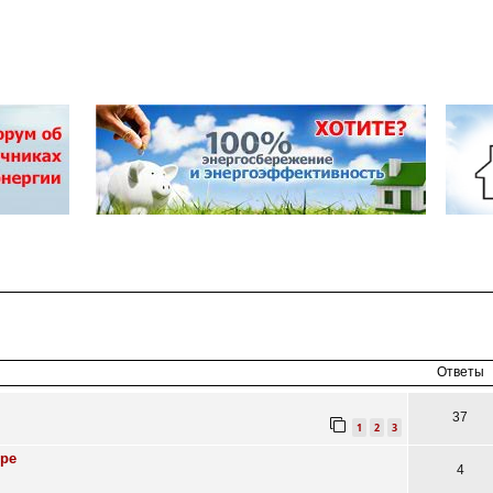
асширенный
поиск
Ответы
37
1
2
3
ире
4