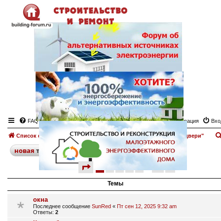
FAQ
Регистрация
Вхо
Список форумов
Окна, двери
Доска объявлений "Окна, двери"
поиск
расширенный
новая
тема
страница
1 из 12
1
2
3
4
5
12
след.
589 тем
…
Темы
окна
Последнее сообщение
SunRed
«
Пт сен 12, 2025 9:32 am
Ответы:
2