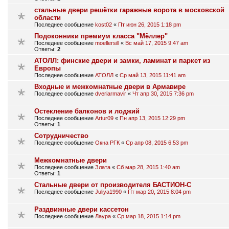
стальные двери решётки гаражные ворота в московской
области
Последнее сообщение
kost02
«
Пт июн 26, 2015 1:18 pm
Подоконники премиум класса "Мёллер"
Последнее сообщение
moellersill
«
Вс май 17, 2015 9:47 am
Ответы:
2
АТОЛЛ: финские двери и замки, ламинат и паркет из
Европы
Последнее сообщение
АТОЛЛ
«
Ср май 13, 2015 11:41 am
Входные и межкомнатные двери в Армавире
Последнее сообщение
dveriarmavir
«
Чт апр 30, 2015 7:36 pm
Остекление балконов и лоджий
Последнее сообщение
Artur09
«
Пн апр 13, 2015 12:29 pm
Ответы:
1
Сотрудничество
Последнее сообщение
Окна РГК
«
Ср апр 08, 2015 6:53 pm
Межкомнатные двери
Последнее сообщение
Злата
«
Сб мар 28, 2015 1:40 am
Ответы:
1
Стальные двери от производителя БАСТИОН-С
Последнее сообщение
Juliya1990
«
Пт мар 20, 2015 8:04 pm
Раздвижные двери кассетон
Последнее сообщение
Лаура
«
Ср мар 18, 2015 1:14 pm