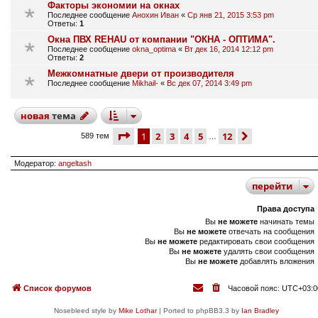
Факторы экономии на окнах
Последнее сообщение
Анохин Иван
«
Ср янв 21, 2015 3:53 pm
Ответы:
1
Окна ПВХ REHAU от компании "ОКНА - ОПТИМА".
Последнее сообщение
okna_optima
«
Вт дек 16, 2014 12:12 pm
Ответы:
2
Межкомнатные двери от производителя
Последнее сообщение
Mikhail-
«
Вс дек 07, 2014 3:49 pm
новая
тема
страница
1 из 12
1
2
3
4
5
12
след.
589 тем
…
Модератор:
angeltash
перейти
Права доступа
Вы
не можете
начинать темы
Вы
не можете
отвечать на сообщения
Вы
не можете
редактировать свои сообщения
Вы
не можете
удалять свои сообщения
Вы
не можете
добавлять вложения
Список форумов
Часовой пояс:
UTC+03:0
Nosebleed style by
Mike Lothar
| Ported to phpBB3.3 by
Ian Bradley