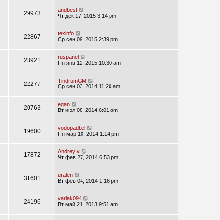
andbest
29973
Чт дек 17, 2015 3:14 pm
texinfo
22867
Ср сен 09, 2015 2:39 pm
ruspanel
23921
Пн янв 12, 2015 10:30 am
TindrumGM
22277
Ср сен 03, 2014 11:20 am
egan
20763
Вт июл 08, 2014 6:01 am
vodopadbel
19600
Пн мар 10, 2014 1:14 pm
AndreyIv
17872
Чт фев 27, 2014 6:53 pm
uralen
31601
Вт фев 04, 2014 1:16 pm
varlak094
24196
Вт май 21, 2013 9:51 am