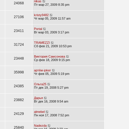
nikas
24068
Пт мар 27, 2009 8:35 pm
kristy9482
27106
Чт мар 05, 2009 11:57 am
Portal
23411
Вт мар 03, 2009 3:17 pm
TRAMEZZI
31724
Сб фев 21, 2009 10:53 pm
Виктория Самсонова
23448
Ср фев 18, 2009 9:15 pm
артём-joker
35998
Чт фев 05, 2009 5:19 pm
Ольга25
24385
Пт дек 19, 2008 5:27 pm
Дарья
23882
Вт дек 16, 2008 9:54 am
almebel
24129
Пн ноя 17, 2008 7:52 pm
Nadezda
25840