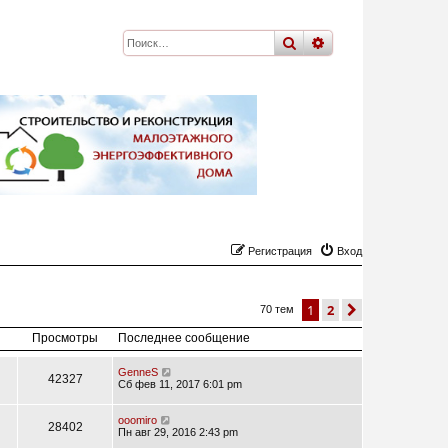
поиск
расширенный
по
Регистрация
Вход
1
2
след.
70 тем
Просмотры
Последнее сообщение
GenneS
42327
Сб фев 11, 2017 6:01 pm
ooomiro
28402
Пн авг 29, 2016 2:43 pm