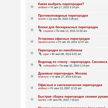
Какие выбрать перегородки?
andbest
»
Чт дек 17, 2015 3:14 pm
Противопожарные перегородки
texinfo
»
Ср сен 09, 2015 2:39 pm
Блоки для бескаркасных перегородок
ruspanel
»
Пн янв 12, 2015 10:30 am
Установка офисных перегородок
SlavikGrachov
»
Пт авг 29, 2014 12:47 am
Перегородки из пеноблоков
egan
»
Вт июл 08, 2014 6:01 am
Водопад по стеклу - перегородка. Смоленск
vodopadbel
»
Пн мар 10, 2014 1:14 pm
Душевые перегородки. Москва
AndreyIv
»
Чт фев 27, 2014 6:53 pm
Офисные и сантехнические перегородки
andbest
»
Пт июл 13, 2007 12:21 pm
Быстрая сборка перегородок своими рукам
tashins
»
Вт июн 08, 2010 7:16 pm