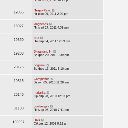
Вс июл 17, 2011 10:27 pm
Петро-Хаус
19065
Чт июн 09, 2011 2:00 pm
longhends
18927
Пт май 27, 2011 4:39 pm
brut
19350
Пн апр 04, 2011 12:53 am
Владимир Н.
19203
Вс фев 20, 2011 9:39 pm
pogitnov
20176
Вс фев 13, 2011 5:10 pm
Complexds
19515
Вт окт 05, 2010 11:28 am
maliarka
20146
Ср апр 28, 2010 12:07 pm
coolsergey
31100
Пт мар 05, 2010 7:41 pm
Diks
108997
Сб дек 12, 2009 8:12 am