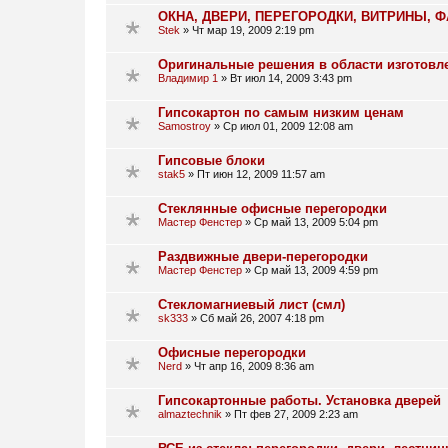
ОКНА, ДВЕРИ, ПЕРЕГОРОДКИ, ВИТРИНЫ, 
Stek
»
Чт мар 19, 2009 2:19 pm
Оригинальные решения в области изготовл
Владимир 1
»
Вт июл 14, 2009 3:43 pm
Гипсокартон по самым низким ценам
Samostroy
»
Ср июл 01, 2009 12:08 am
Гипсовые блоки
stak5
»
Пт июн 12, 2009 11:57 am
Стеклянные офисные перегородки
Мастер Фенстер
»
Ср май 13, 2009 5:04 pm
Раздвижные двери-перегородки
Мастер Фенстер
»
Ср май 13, 2009 4:59 pm
Стекломагниевый лист (смл)
sk333
»
Сб май 26, 2007 4:18 pm
Офисные перегородки
Nerd
»
Чт апр 16, 2009 8:36 am
Гипсокартонные работы. Установка дверей
almaztechnik
»
Пт фев 27, 2009 2:23 am