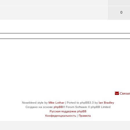
0
Связат
Nosebleed style by
Mike Lothar
| Ported to phpBB3.3 by
Ian Bradley
Создано на основе
phpBB
® Forum Software © phpBB Limited
Русская поддержка phpBB
Конфиденциальность
|
Правила