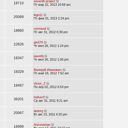
seventh project
18710
Пт мар 22, 2013 10:58 am
lego11
20089
Пт фев 01, 2013 2:24 pm
vermond
18860
Пт авг 31, 2012 6:39 pm
gin379
22826
Чт июл 26, 2012 1:24 pm
pavelrij
18347
Чт июл 26, 2012 1:00 pm
Валерий Ивановмч
18329
Пт май 18, 2012 7:52 am
Victor_Z
18467
Пн апр 02, 2012 6:53 pm
0silver0
39201
Ср авг 31, 2011 9:21 am
alutorg
20067
Вт авг 23, 2011 6:20 pm
Arizonaman
16999