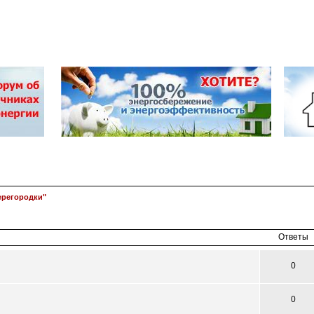
ерегородки"
асширенный
поиск
Ответы
0
0