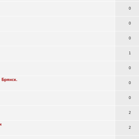
0
0
0
1
0
. Брянск.
0
0
2
и
2