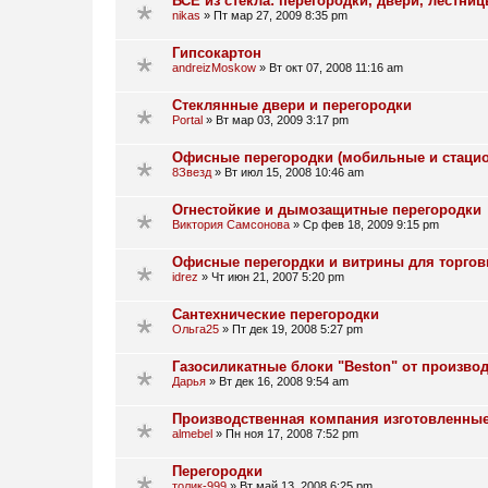
ВСЕ из стекла: перегородки, двери, лестницы
nikas
»
Пт мар 27, 2009 8:35 pm
Гипсокартон
andreizMoskow
»
Вт окт 07, 2008 11:16 am
Стеклянные двери и перегородки
Portal
»
Вт мар 03, 2009 3:17 pm
Офисные перегородки (мобильные и стаци
8Звезд
»
Вт июл 15, 2008 10:46 am
Огнестойкие и дымозащитные перегородки
Виктория Самсонова
»
Ср фев 18, 2009 9:15 pm
Офисные перегордки и витрины для торгов
idrez
»
Чт июн 21, 2007 5:20 pm
Сантехнические перегородки
Ольга25
»
Пт дек 19, 2008 5:27 pm
Газосиликатные блоки "Beston" от производ
Дарья
»
Вт дек 16, 2008 9:54 am
Производственная компания изготовленные
almebel
»
Пн ноя 17, 2008 7:52 pm
Перегородки
толик-999
»
Вт май 13, 2008 6:25 pm