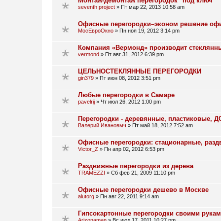
Монтаж-демонтаж перегородок "под ключ"
seventh project
»
Пт мар 22, 2013 10:58 am
Офисные перегородки–эконом решение офи
МосЕвроОкно
»
Пн ноя 19, 2012 3:14 pm
Компания «Вермонд» производит стеклянны
vermond
»
Пт авг 31, 2012 6:39 pm
ЦЕЛЬНОСТЕКЛЯННЫЕ ПЕРЕГОРОДКИ
gin379
»
Пт июн 08, 2012 3:51 pm
Любые перегородки в Самаре
pavelrij
»
Чт июл 26, 2012 1:00 pm
Перегородки - деревянные, пластиковые, Д
Валерий Ивановмч
»
Пт май 18, 2012 7:52 am
Офисные перегородки: стационарные, разд
Victor_Z
»
Пн апр 02, 2012 6:53 pm
Раздвижные перегородки из дерева
TRAMEZZI
»
Сб фев 21, 2009 11:10 pm
Офисные перегородки дешево в Москве
alutorg
»
Пн авг 22, 2011 9:14 am
Гипсокартонные перегородки своими рука
Arizonaman
»
Вс июл 17, 2011 10:27 pm