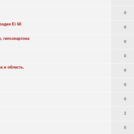
0
одки Ei 60
0
, гипсокартона
0
0
а и область.
0
0
0
2
5