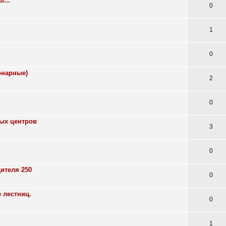
...
0
1
0
онарные)
2
0
ых центров
3
0
ителя 250
0
 лестниц.
0
1