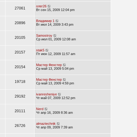
олег26
27061
Вт сен 15, 2009 12:04 pm
Владимир 1
20896
Вт июл 14, 2009 3:43 pm
Samostroy
20105
Ср июл 01, 2009 12:08 am
stak5
20157
Пт июн 12, 2009 11:57 am
Мастер Фенстер
20154
Ср май 13, 2009 5:04 pm
Мастер Фенстер
19718
Ср май 13, 2009 4:59 pm
ivanresheniye
29192
Чт май 07, 2009 12:52 pm
Nerd
20111
Чт апр 16, 2009 8:36 am
almaztechnik
26726
Чт апр 09, 2009 7:39 am