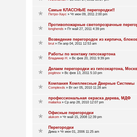
Самые КЛАССНЫЕ перегородки!!
Петро-Хаус
»
Чт июн 09, 2011 2:00 pm
Противопожарные светопрозрачные перегор
longhends
»
Пт май 27, 2011 4:39 pm
Возведение перегородок из кирпича, блоков
brut
»
Пн апр 04, 2011 12:53 am
Работы по монтажу гипсокартона
Владимир Н.
»
Вс фев 20, 2011 9:39 pm
Делаем перегородки из гипсокартона, Москв
pogitnov
»
Вс фев 13, 2011 5:10 pm
Компания Комплексные Дверные Системы
Complexds
»
Вт окт 05, 2010 11:28 am
профессиональная окраска дерева, МДФ
maliarka
»
Ср апр 28, 2010 12:07 pm
Офисные перегородки
alukom
»
Чт май 15, 2008 12:39 pm
Перегородки
Дима
»
Чт июн 01, 2006 11:25 am