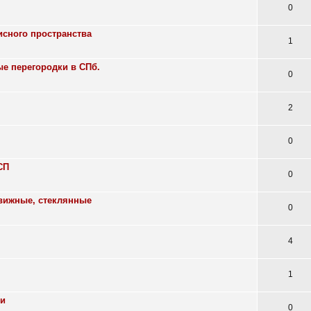
0
сного пространства
1
е перегородки в СПб.
0
2
0
СП
0
вижные, стеклянные
0
4
1
ми
0