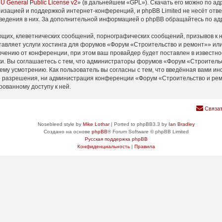
U General Public License v2
» (в дальнейшем «GPL»). Скачать его можно по а
изацией и поддержкой интернет-конференций, и phpBB Limited не несёт отв
оведения в них. За дополнительной информацией о phpBB обращайтесь по а
щих, клеветнических сообщений, порнографических сообщений, призывов к н
тавляет услуги хостинга для форумов «Форум «Строительство и ремонт»» и
ению от конференции, при этом ваш провайдер будет поставлен в известнос
и. Вы соглашаетесь с тем, что администраторы форумов «Форум «Строительс
ему усмотрению. Как пользователь вы согласны с тем, что введённая вами ин
 разрешения, ни администрация конференции «Форум «Строительство и ремон
рованному доступу к ней.
Связат
Nosebleed style by
Mike Lothar
| Ported to phpBB3.3 by
Ian Bradley
Создано на основе
phpBB
® Forum Software © phpBB Limited
Русская поддержка phpBB
Конфиденциальность
|
Правила