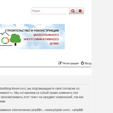
поиск
расширенный
по
Регистрация
Вход
ilding-forum.ru»), вы подтверждаете своё согласие со
ремонт»». Мы оставляем за собой право изменять эти
просматривать этот текст на предмет изменений, так как
ими.
раммное обеспечение phpBB», «www.phpbb.com», «phpBB