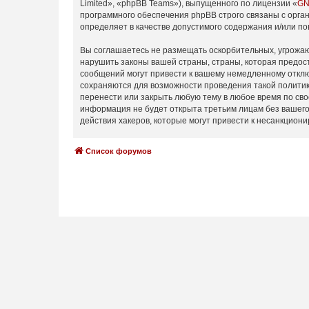
Limited», «phpBB Teams»), выпущенного по лицензии «
GN
программного обеспечения phpBB строго связаны с орган
определяет в качестве допустимого содержания и/или п
Вы соглашаетесь не размещать оскорбительных, угрожаю
нарушить законы вашей страны, страны, которая предос
сообщений могут привести к вашему немедленному отключ
сохраняются для возможности проведения такой политик
перенести или закрыть любую тему в любое время по сво
информация не будет открыта третьим лицам без вашего
действия хакеров, которые могут привести к несанкциони
Список форумов