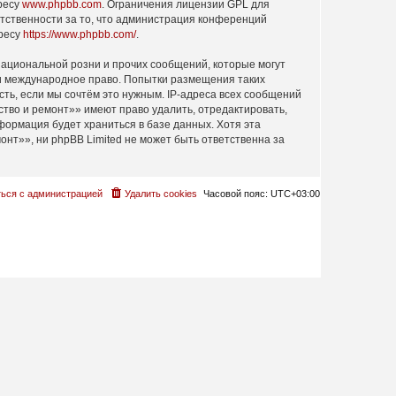
дресу
www.phpbb.com
. Ограничения лицензии GPL для
етственности за то, что администрация конференций
дресу
https://www.phpbb.com/
.
ациональной розни и прочих сообщений, которые могут
ли международное право. Попытки размещения таких
ть, если мы сочтём это нужным. IP-адреса всех сообщений
тво и ремонт»» имеют право удалить, отредактировать,
формация будет храниться в базе данных. Хотя эта
т»», ни phpBB Limited не может быть ответственна за
ься с администрацией
Удалить cookies
Часовой пояс:
UTC+03:00