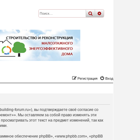
поиск
расширенный
по
Регистрация
Вход
ilding-forum.ru»), вы подтверждаете своё согласие со
ремонт»». Мы оставляем за собой право изменять эти
просматривать этот текст на предмет изменений, так как
ими.
раммное обеспечение phpBB», «www.phpbb.com», «phpBB