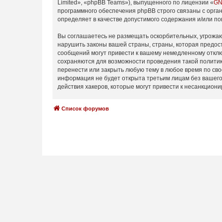
Limited», «phpBB Teams»), выпущенного по лицензии «
GN
программного обеспечения phpBB строго связаны с орган
определяет в качестве допустимого содержания и/или п
Вы соглашаетесь не размещать оскорбительных, угрожаю
нарушить законы вашей страны, страны, которая предос
сообщений могут привести к вашему немедленному отключ
сохраняются для возможности проведения такой политик
перенести или закрыть любую тему в любое время по сво
информация не будет открыта третьим лицам без вашего
действия хакеров, которые могут привести к несанкциони
Список форумов