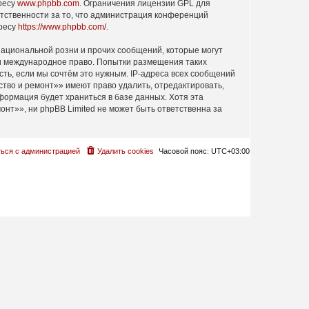
дресу
www.phpbb.com
. Ограничения лицензии GPL для
етственности за то, что администрация конференций
дресу
https://www.phpbb.com/
.
ациональной розни и прочих сообщений, которые могут
ли международное право. Попытки размещения таких
ть, если мы сочтём это нужным. IP-адреса всех сообщений
тво и ремонт»» имеют право удалить, отредактировать,
формация будет храниться в базе данных. Хотя эта
т»», ни phpBB Limited не может быть ответственна за
ься с администрацией
Удалить cookies
Часовой пояс:
UTC+03:00