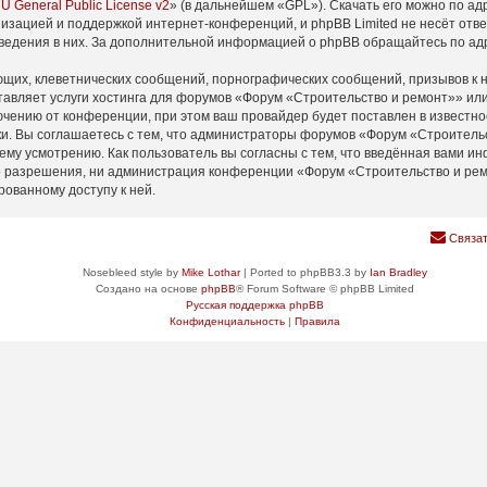
U General Public License v2
» (в дальнейшем «GPL»). Скачать его можно по а
изацией и поддержкой интернет-конференций, и phpBB Limited не несёт отв
оведения в них. За дополнительной информацией о phpBB обращайтесь по а
щих, клеветнических сообщений, порнографических сообщений, призывов к н
тавляет услуги хостинга для форумов «Форум «Строительство и ремонт»» и
ению от конференции, при этом ваш провайдер будет поставлен в известнос
и. Вы соглашаетесь с тем, что администраторы форумов «Форум «Строительс
ему усмотрению. Как пользователь вы согласны с тем, что введённая вами ин
 разрешения, ни администрация конференции «Форум «Строительство и ремон
рованному доступу к ней.
Связат
Nosebleed style by
Mike Lothar
| Ported to phpBB3.3 by
Ian Bradley
Создано на основе
phpBB
® Forum Software © phpBB Limited
Русская поддержка phpBB
Конфиденциальность
|
Правила