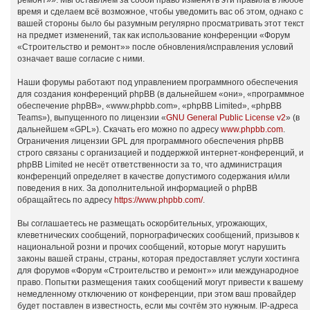
ремонт»». Мы оставляем за собой право изменять эти правила в любое
время и сделаем всё возможное, чтобы уведомить вас об этом, однако с
вашей стороны было бы разумным регулярно просматривать этот текст
на предмет изменений, так как использование конференции «Форум
«Строительство и ремонт»» после обновления/исправления условий
означает ваше согласие с ними.
Наши форумы работают под управлением программного обеспечения
для создания конференций phpBB (в дальнейшем «они», «программное
обеспечение phpBB», «www.phpbb.com», «phpBB Limited», «phpBB
Teams»), выпущенного по лицензии «
GNU General Public License v2
» (в
дальнейшем «GPL»). Скачать его можно по адресу
www.phpbb.com
.
Ограничения лицензии GPL для программного обеспечения phpBB
строго связаны с организацией и поддержкой интернет-конференций, и
phpBB Limited не несёт ответственности за то, что администрация
конференций определяет в качестве допустимого содержания и/или
поведения в них. За дополнительной информацией о phpBB
обращайтесь по адресу
https://www.phpbb.com/
.
Вы соглашаетесь не размещать оскорбительных, угрожающих,
клеветнических сообщений, порнографических сообщений, призывов к
национальной розни и прочих сообщений, которые могут нарушить
законы вашей страны, страны, которая предоставляет услуги хостинга
для форумов «Форум «Строительство и ремонт»» или международное
право. Попытки размещения таких сообщений могут привести к вашему
немедленному отключению от конференции, при этом ваш провайдер
будет поставлен в известность, если мы сочтём это нужным. IP-адреса