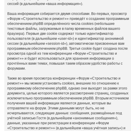
сессий (в дальнейшем «ваша информация»).
Ваша информация собирается двумя способами. Во-первых, просмотр
«Форум «Строительство и ремонт»» приведёт к созданию программным
обеспечением phpBB определённого числа cookies (небольшие
текстовые файлы, загружаемые в папку временных файлов вашего
браузера). Первые две cookie содержат только идентификатор
пользователя (в дальнейшем «user-id») и идентификатор анонимной
сессии (в дальнейшем «session-id»), автоматически присвоенные вам
программным обеспечением phpBB. Третья cookie будет создана после
просмотра одной из тем конференции «Форум «Строительство и
ремонт»» и будет использоваться для хранения информации о
прочтённых вами темах, повышая таким образом удобство работы с
форумами.
Также во время просмотра конференции «Форум «Строительство и
ремонт»» мы можем установить cookies, внешние по отношению к
программному обеспечению phpBB, однако они выходят за рамки этого
документа, целью которого является рассмотрение страниц, созданных
исключительно программным обеспечением phpBB. Вторым источником
получения вашей информации являются данные, которые вы
отправляете на форум. Этими данными могут быть, но не
исчерпываются, следующие данные: сообщения, размещённые под
учётной записью Гостя (в дальнейшем «анонимные сообщения»),
данные, указанные при регистрации в конференции «Форум
«Строительство и ремонт»» (в дальнейшем «ваша учётная запись») и