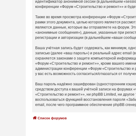
идентификатор анонимной сессии (в дальнейшем «sessio
конференции «Форум «Строительство и ремонт»» и буде
Также во время просмотра конференции «Форум «Строите
рамки этого документа, целью которого является расс
являются данные, которые вы отправляете на форум. Эт
«анонимные сообщения»), данные, указанные при регист
регистрации и авторизации (в дальнейшем «ваши сообще
Ваша учётная запись будет содержать, как минимум, од
записью (далее «ваш пароль») и реальный адрес email 
охраняется законами о защите компьютерной информаци
«Форум «Строительство и ремонт»», кроме вашего имени 
администрации конференции «Форум «Строительство и ре
у вас есть возможность согласиться/отказаться от пол
Ваш пароль надёжно зашифрован (односторонним хэширов
средством доступа к вашей учётной записи на форумах «
«Строительство и ремонт»», ни phpBB Limited, ни другое
воспользоваться функцией восстановления пароля «Заб
email, после чего программное обеспечение phpBB сгене
Список форумов