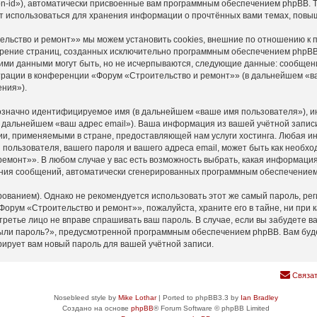
n-id»), автоматически присвоенные вам программным обеспечением phpBB. Тр
т использоваться для хранения информации о прочтённых вами темах, повы
льство и ремонт»» мы можем установить cookies, внешние по отношению к 
мотрение страниц, созданных исключительно программным обеспечением php
ими данными могут быть, но не исчерпываются, следующие данные: сообщен
рации в конференции «Форум «Строительство и ремонт»» (в дальнейшем «ва
ния»).
нозначно идентифицируемое имя (в дальнейшем «ваше имя пользователя»), и
(в дальнейшем «ваш адрес email»). Ваша информация из вашей учётной запи
и, применяемыми в стране, предоставляющей нам услуги хостинга. Любая 
пользователя, вашего пароля и вашего адреса email, может быть как необход
монт»». В любом случае у вас есть возможность выбрать, какая информация 
учения сообщений, автоматически сгенерированных программным обеспечение
анием). Однако не рекомендуется использовать этот же самый пароль, реги
Форум «Строительство и ремонт»», пожалуйста, храните его в тайне, ни при 
 третье лицо не вправе спрашивать ваш пароль. В случае, если вы забудете в
ыли пароль?», предусмотренной программным обеспечением phpBB. Вам буде
рирует вам новый пароль для вашей учётной записи.
Связат
Nosebleed style by
Mike Lothar
| Ported to phpBB3.3 by
Ian Bradley
Создано на основе
phpBB
® Forum Software © phpBB Limited