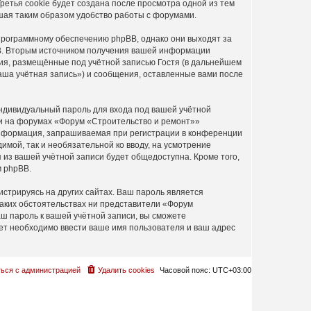
етья cookie будет создана после просмотра одной из тем
шая таким образом удобство работы с форумами.
программному обеспечению phpBB, однако они выходят за
BB. Вторым источником получения вашей информации
ия, размещённые под учётной записью Гостя (в дальнейшем
ша учётная запись») и сообщения, оставленные вами после
ндивидуальный пароль для входа под вашей учётной
си на форумах «Форум «Строительство и ремонт»»
информация, запрашиваемая при регистрации в конференции
имой, так и необязательной ко вводу, на усмотрение
из вашей учётной записи будет общедоступна. Кроме того,
м phpBB.
стрируясь на других сайтах. Ваш пароль является
каких обстоятельствах ни представители «Форум
аш пароль к вашей учётной записи, вы сможете
т необходимо ввести ваше имя пользователя и ваш адрес
ься с администрацией
Удалить cookies
Часовой пояс:
UTC+03:00