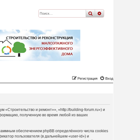
поиск
расширенный
по
Регистрация
Вход
Строительство и ремонт»», «http://building-forum.ru») и
формацию, полученную во время любой из ваших
раммным обеспечением phpBB определённого числа cookies
икатор пользователя (в дальнейшем «user-id») и