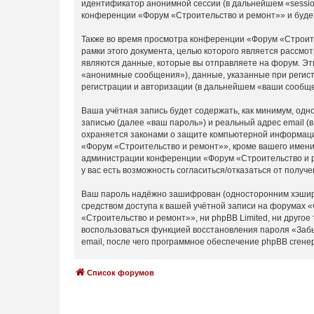
идентификатор анонимной сессии (в дальнейшем «sessio
конференции «Форум «Строительство и ремонт»» и буде
Также во время просмотра конференции «Форум «Строите
рамки этого документа, целью которого является расс
являются данные, которые вы отправляете на форум. Эт
«анонимные сообщения»), данные, указанные при регист
регистрации и авторизации (в дальнейшем «ваши сообще
Ваша учётная запись будет содержать, как минимум, од
записью (далее «ваш пароль») и реальный адрес email 
охраняется законами о защите компьютерной информаци
«Форум «Строительство и ремонт»», кроме вашего имени 
администрации конференции «Форум «Строительство и ре
у вас есть возможность согласиться/отказаться от пол
Ваш пароль надёжно зашифрован (односторонним хэширов
средством доступа к вашей учётной записи на форумах «
«Строительство и ремонт»», ни phpBB Limited, ни другое
воспользоваться функцией восстановления пароля «Заб
email, после чего программное обеспечение phpBB сгене
Список форумов