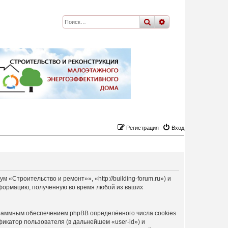
поиск
расширенный
по
Регистрация
Вход
Строительство и ремонт»», «http://building-forum.ru») и
формацию, полученную во время любой из ваших
раммным обеспечением phpBB определённого числа cookies
икатор пользователя (в дальнейшем «user-id») и