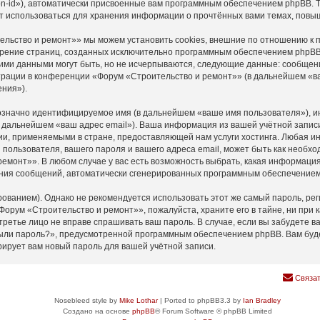
n-id»), автоматически присвоенные вам программным обеспечением phpBB. Тр
т использоваться для хранения информации о прочтённых вами темах, повы
льство и ремонт»» мы можем установить cookies, внешние по отношению к 
мотрение страниц, созданных исключительно программным обеспечением php
ими данными могут быть, но не исчерпываются, следующие данные: сообщен
рации в конференции «Форум «Строительство и ремонт»» (в дальнейшем «ва
ния»).
нозначно идентифицируемое имя (в дальнейшем «ваше имя пользователя»), и
(в дальнейшем «ваш адрес email»). Ваша информация из вашей учётной запи
и, применяемыми в стране, предоставляющей нам услуги хостинга. Любая 
пользователя, вашего пароля и вашего адреса email, может быть как необход
монт»». В любом случае у вас есть возможность выбрать, какая информация 
учения сообщений, автоматически сгенерированных программным обеспечение
анием). Однако не рекомендуется использовать этот же самый пароль, реги
Форум «Строительство и ремонт»», пожалуйста, храните его в тайне, ни при 
 третье лицо не вправе спрашивать ваш пароль. В случае, если вы забудете в
ыли пароль?», предусмотренной программным обеспечением phpBB. Вам буде
рирует вам новый пароль для вашей учётной записи.
Связат
Nosebleed style by
Mike Lothar
| Ported to phpBB3.3 by
Ian Bradley
Создано на основе
phpBB
® Forum Software © phpBB Limited