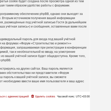
етья cookie будет создана после просмотра одной из тем
шая таким образом удобство работы с форумами.
программному обеспечению phpBB, однако они выходят за
BB. Вторым источником получения вашей информации
ия, размещённые под учётной записью Гостя (в дальнейшем
ша учётная запись») и сообщения, оставленные вами после
ндивидуальный пароль для входа под вашей учётной
си на форумах «Форум «Строительство и ремонт»»
информация, запрашиваемая при регистрации в конференции
имой, так и необязательной ко вводу, на усмотрение
из вашей учётной записи будет общедоступна. Кроме того,
м phpBB.
стрируясь на других сайтах. Ваш пароль является
каких обстоятельствах ни представители «Форум
аш пароль к вашей учётной записи, вы сможете
т необходимо ввести ваше имя пользователя и ваш адрес
ься с администрацией
Удалить cookies
Часовой пояс:
UTC+03:00