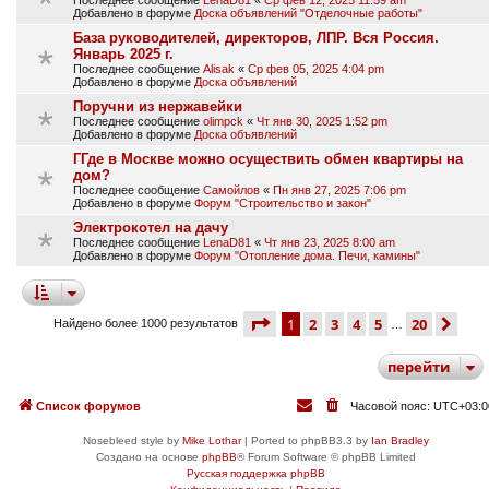
Добавлено в форуме
Доска объявлений "Отделочные работы"
База руководителей, директоров, ЛПР. Вся Россия.
Январь 2025 г.
Последнее сообщение
Alisak
«
Ср фев 05, 2025 4:04 pm
Добавлено в форуме
Доска объявлений
Поручни из нержавейки
Последнее сообщение
olimpck
«
Чт янв 30, 2025 1:52 pm
Добавлено в форуме
Доска объявлений
ГГде в Москве можно осуществить обмен квартиры на
дом?
Последнее сообщение
Самойлов
«
Пн янв 27, 2025 7:06 pm
Добавлено в форуме
Форум "Строительство и закон"
Электрокотел на дачу
Последнее сообщение
LenaD81
«
Чт янв 23, 2025 8:00 am
Добавлено в форуме
Форум "Отопление дома. Печи, камины"
страница
1 из 20
1
2
3
4
5
20
сле
Найдено более 1000 результатов
…
перейти
Список форумов
Часовой пояс:
UTC+03:0
Nosebleed style by
Mike Lothar
| Ported to phpBB3.3 by
Ian Bradley
Создано на основе
phpBB
® Forum Software © phpBB Limited
Русская поддержка phpBB