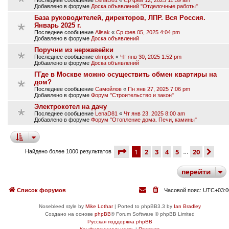
Добавлено в форуме
Доска объявлений "Отделочные работы"
База руководителей, директоров, ЛПР. Вся Россия.
Январь 2025 г.
Последнее сообщение
Alisak
«
Ср фев 05, 2025 4:04 pm
Добавлено в форуме
Доска объявлений
Поручни из нержавейки
Последнее сообщение
olimpck
«
Чт янв 30, 2025 1:52 pm
Добавлено в форуме
Доска объявлений
ГГде в Москве можно осуществить обмен квартиры на
дом?
Последнее сообщение
Самойлов
«
Пн янв 27, 2025 7:06 pm
Добавлено в форуме
Форум "Строительство и закон"
Электрокотел на дачу
Последнее сообщение
LenaD81
«
Чт янв 23, 2025 8:00 am
Добавлено в форуме
Форум "Отопление дома. Печи, камины"
страница
1 из 20
1
2
3
4
5
20
сле
Найдено более 1000 результатов
…
перейти
Список форумов
Часовой пояс:
UTC+03:0
Nosebleed style by
Mike Lothar
| Ported to phpBB3.3 by
Ian Bradley
Создано на основе
phpBB
® Forum Software © phpBB Limited
Русская поддержка phpBB