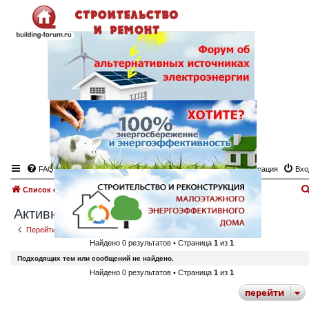
FAQ
Регистрация
Вхо
Список форумов
Поиск
Активные темы
Активные темы
Перейти к расширенному поиску
Найдено 0 результатов • Страница
1
из
1
Подходящих тем или сообщений не найдено.
Найдено 0 результатов • Страница
1
из
1
перейти