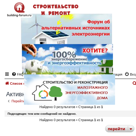
FAQ
Регистрация
Вхо
Список форумов
Поиск
Активные темы
Активные темы
Перейти к расширенному поиску
Найдено 0 результатов • Страница
1
из
1
Подходящих тем или сообщений не найдено.
Найдено 0 результатов • Страница
1
из
1
перейти