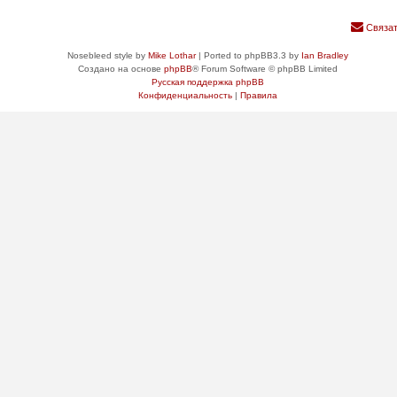
Связат
Nosebleed style by
Mike Lothar
| Ported to phpBB3.3 by
Ian Bradley
Создано на основе
phpBB
® Forum Software © phpBB Limited
Русская поддержка phpBB
Конфиденциальность
|
Правила