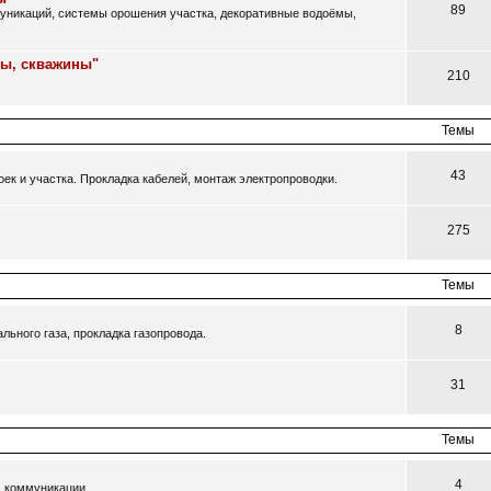
89
муникаций, системы орошения участка, декоративные водоёмы,
цы, скважины"
210
Темы
43
ек и участка. Прокладка кабелей, монтаж электропроводки.
275
Темы
8
ьного газа, прокладка газопровода.
31
Темы
4
, коммуникации.