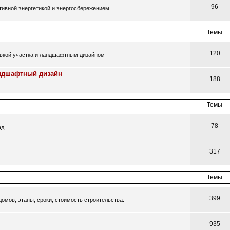
96
ативной энергетикой и энергосбережением
Темы
120
овкой участка и ландшафтным дизайном
андшафтный дизайн
188
Темы
78
ад
317
Темы
399
омов, этапы, сроки, стоимость строительства.
935