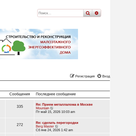
поиск
расширенный
по
Регистрация
Вход
Сообщения
Последнее сообщение
Re: Прием металлалома в Москве
335
П
Mountain
е
Пт май 15, 2026 10:03 am
р
е
й
Re: сделать перегородки
272
т
П
Berg Master
и
е
Сб янв 24, 2026 1:42 am
к
р