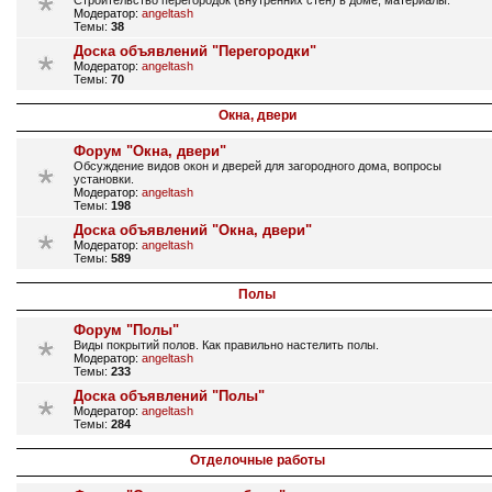
Строительство перегородок (внутренних стен) в доме, материалы.
Модератор:
angeltash
Темы:
38
Доска объявлений "Перегородки"
Модератор:
angeltash
Темы:
70
Окна, двери
Форум "Окна, двери"
Обсуждение видов окон и дверей для загородного дома, вопросы
установки.
Модератор:
angeltash
Темы:
198
Доска объявлений "Окна, двери"
Модератор:
angeltash
Темы:
589
Полы
Форум "Полы"
Виды покрытий полов. Как правильно настелить полы.
Модератор:
angeltash
Темы:
233
Доска объявлений "Полы"
Модератор:
angeltash
Темы:
284
Отделочные работы