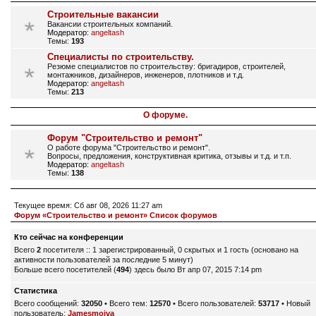
Строительные вакансии
Вакансии строительных компаний.
Модератор:
angeltash
Темы:
193
Специалисты по строительству.
Резюме специалистов по строительству: бригадиров, строителей,
монтажников, дизайнеров, инженеров, плотников и т.д.
Модератор:
angeltash
Темы:
213
О форуме.
Форум "Строительство и ремонт"
О работе форума "Строительство и ремонт".
Вопросы, предложения, конструктивная критика, отзывы и т.д. и т.п.
Модератор:
angeltash
Темы:
138
Текущее время: Сб авг 08, 2026 11:27 am
Форум «Строительство и ремонт» Список форумов
Кто сейчас на конференции
Всего
2
посетителя :: 1 зарегистрированный, 0 скрытых и 1 гость (основано на
активности пользователей за последние 5 минут)
Больше всего посетителей (
494
) здесь было Вт апр 07, 2015 7:14 pm
Статистика
Всего сообщений:
32050
• Всего тем:
12570
• Всего пользователей:
53717
• Новый
пользователь:
Jamesmoiva