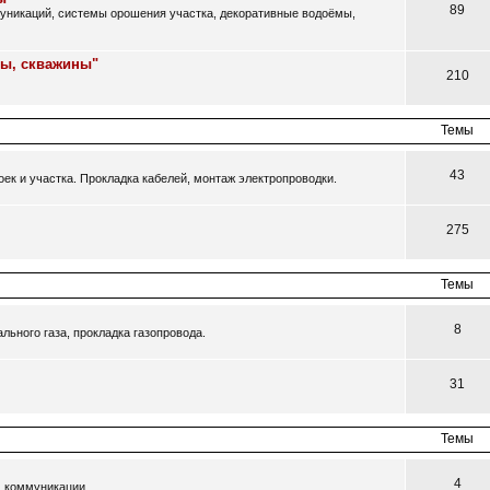
89
муникаций, системы орошения участка, декоративные водоёмы,
цы, скважины"
210
Темы
43
ек и участка. Прокладка кабелей, монтаж электропроводки.
275
Темы
8
ьного газа, прокладка газопровода.
31
Темы
4
, коммуникации.