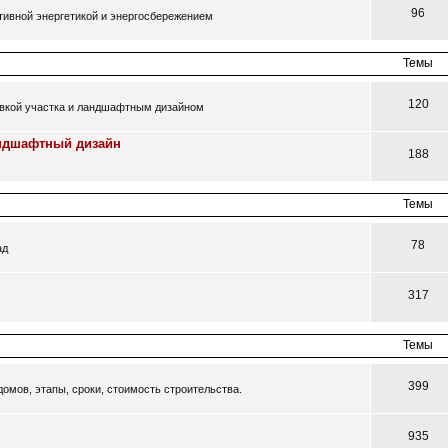
96
ативной энергетикой и энергосбережением
Темы
120
овкой участка и ландшафтным дизайном
андшафтный дизайн
188
Темы
78
ад
317
Темы
399
омов, этапы, сроки, стоимость строительства.
935