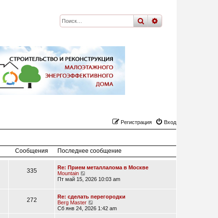
поиск
расширенный
по
Регистрация
Вход
Сообщения
Последнее сообщение
Re: Прием металлалома в Москве
335
П
Mountain
е
Пт май 15, 2026 10:03 am
р
е
й
Re: сделать перегородки
272
т
П
Berg Master
и
е
Сб янв 24, 2026 1:42 am
к
р