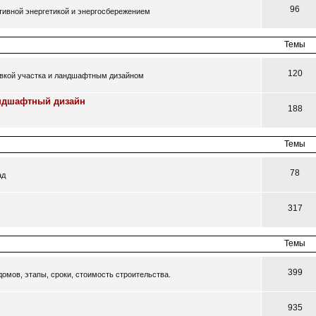
96
ативной энергетикой и энергосбережением
Темы
120
овкой участка и ландшафтным дизайном
андшафтный дизайн
188
Темы
78
ад
317
Темы
399
омов, этапы, сроки, стоимость строительства.
935