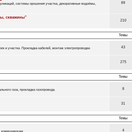
89
муникаций, системы орошения участка, декоративные водоёмы,
цы, скважины"
210
Темы
43
ек и участка. Прокладка кабелей, монтаж электропроводки.
275
Темы
8
ьного газа, прокладка газопровода.
31
Темы
4
, коммуникации.