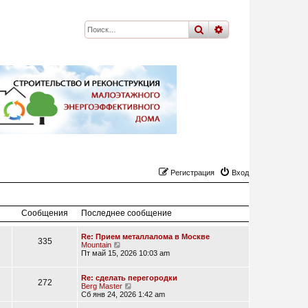
поиск
расширенный
по
Регистрация
Вход
Сообщения
Последнее сообщение
Re: Прием металлалома в Москве
335
П
Mountain
е
Пт май 15, 2026 10:03 am
р
е
й
Re: сделать перегородки
272
т
П
Berg Master
и
е
Сб янв 24, 2026 1:42 am
к
р