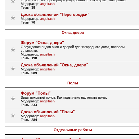
Строительство перегородок (внутренних стен) в доме, материалы.
Модератор:
angeltash
Темы:
38
Доска объявлений "Перегородки"
Модератор:
angeltash
Темы:
70
Окна, двери
Форум "Окна, двери"
Обсуждение видов окон и дверей для загородного дома, вопросы
установки.
Модератор:
angeltash
Темы:
198
Доска объявлений "Окна, двери"
Модератор:
angeltash
Темы:
589
Полы
Форум "Полы"
Виды покрытий полов. Как правильно настелить полы.
Модератор:
angeltash
Темы:
233
Доска объявлений "Полы"
Модератор:
angeltash
Темы:
284
Отделочные работы