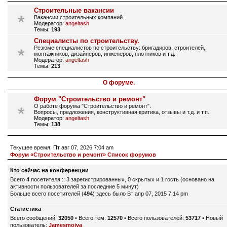
Строительные вакансии
Вакансии строительных компаний.
Модератор:
angeltash
Темы:
193
Специалисты по строительству.
Резюме специалистов по строительству: бригадиров, строителей,
монтажников, дизайнеров, инженеров, плотников и т.д.
Модератор:
angeltash
Темы:
213
О форуме.
Форум "Строительство и ремонт"
О работе форума "Строительство и ремонт".
Вопросы, предложения, конструктивная критика, отзывы и т.д. и т.п.
Модератор:
angeltash
Темы:
138
Текущее время: Пт авг 07, 2026 7:04 am
Форум «Строительство и ремонт» Список форумов
Кто сейчас на конференции
Всего
4
посетителя :: 3 зарегистрированных, 0 скрытых и 1 гость (основано на
активности пользователей за последние 5 минут)
Больше всего посетителей (
494
) здесь было Вт апр 07, 2015 7:14 pm
Статистика
Всего сообщений:
32050
• Всего тем:
12570
• Всего пользователей:
53717
• Новый
пользователь:
Jamesmoiva